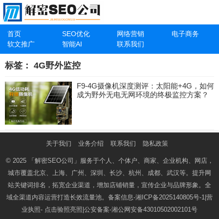
首页
SEO优化
网络营销
电子商务
软文推广
智能AI
联系我们
标签：
4G野外监控
F9-4G摄像机深度测评：太阳能+4G，如何
成为野外无电无网环境的终极监控方案？
关于我们
业务介绍
联系我们
隐私政策
© 2025
「解密SEO公司」
服务于个人、个体户、商家、企业机构、网店，
城市覆盖北京、上海、广州、深圳、长沙、杭州、成都、武汉等。提升网
站关键词排名，拓宽企业渠道，增加店铺销量，宣传企业与品牌形象。全
域全渠道内容运营打造长效流量池。备案信息-
湘ICP备2025140805号-1
|营
业执照-
点击验照亮照
|公安备案-
湘公网安备43010502002101号