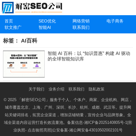
首页
SEO优化
网络营销
电子商务
软文推广
智能AI
联系我们
标签：
AI百科
智能 AI 百科：以 “知识普惠” 构建 AI 驱动
的全球智能知识库
关于我们
业务介绍
联系我们
隐私政策
© 2025
「解密SEO公司」
服务于个人、个体户、商家、企业机构、网店，
城市覆盖北京、上海、广州、深圳、长沙、杭州、成都、武汉等。提升网
站关键词排名，拓宽企业渠道，增加店铺销量，宣传企业与品牌形象。全
域全渠道内容运营打造长效流量池。备案信息-
湘ICP备2025140805号-1
|营
业执照-
点击验照亮照
|公安备案-
湘公网安备43010502002101号