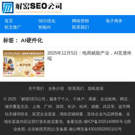
首页
SEO优化
网络营销
电子商务
软文推广
智能AI
联系我们
标签：
AI硬件化
2025年12月5日：电商赋能产业，AI竞逐终
端
关于我们
业务介绍
联系我们
隐私政策
© 2025
「解密SEO公司」
服务于个人、个体户、商家、企业机构、网店，
城市覆盖北京、上海、广州、深圳、长沙、杭州、成都、武汉等。提升网
站关键词排名，拓宽企业渠道，增加店铺销量，宣传企业与品牌形象。全
域全渠道内容运营打造长效流量池。备案信息-
湘ICP备2025140805号-1
|营
业执照-
点击验照亮照
|公安备案-
湘公网安备43010502002101号