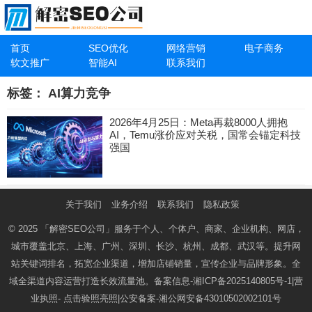
首页
SEO优化
网络营销
电子商务
软文推广
智能AI
联系我们
标签：
AI算力竞争
2026年4月25日：Meta再裁8000人拥抱
AI，Temu涨价应对关税，国常会锚定科技
强国
关于我们
业务介绍
联系我们
隐私政策
© 2025
「解密SEO公司」
服务于个人、个体户、商家、企业机构、网店，
城市覆盖北京、上海、广州、深圳、长沙、杭州、成都、武汉等。提升网
站关键词排名，拓宽企业渠道，增加店铺销量，宣传企业与品牌形象。全
域全渠道内容运营打造长效流量池。备案信息-
湘ICP备2025140805号-1
|营
业执照-
点击验照亮照
|公安备案-
湘公网安备43010502002101号