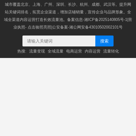
城市覆盖北京、上海、广州、深圳、长沙、杭州、成都、武汉等。提升网
站关键词排名，拓宽企业渠道，增加店铺销量，宣传企业与品牌形象。全
域全渠道内容运营打造长效流量池。备案信息-
湘ICP备2025140805号-1
|营
业执照-
点击验照亮照
|公安备案-
湘公网安备43010502002101号
搜索
热搜:
流量变现
全域流量
电商运营
内容运营
流量转化