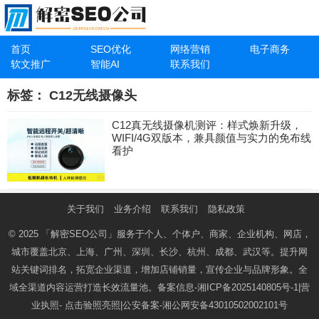
首页
SEO优化
网络营销
电子商务
软文推广
智能AI
联系我们
标签：
C12无线摄像头
C12真无线摄像机测评：样式焕新升级，
WIFI/4G双版本，兼具颜值与实力的免布线
看护
关于我们
业务介绍
联系我们
隐私政策
© 2025
「解密SEO公司」
服务于个人、个体户、商家、企业机构、网店，
城市覆盖北京、上海、广州、深圳、长沙、杭州、成都、武汉等。提升网
站关键词排名，拓宽企业渠道，增加店铺销量，宣传企业与品牌形象。全
域全渠道内容运营打造长效流量池。备案信息-
湘ICP备2025140805号-1
|营
业执照-
点击验照亮照
|公安备案-
湘公网安备43010502002101号