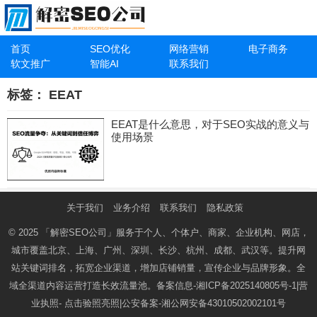
首页
SEO优化
网络营销
电子商务
软文推广
智能AI
联系我们
标签：
EEAT
EEAT是什么意思，对于SEO实战的意义与
使用场景
关于我们
业务介绍
联系我们
隐私政策
© 2025
「解密SEO公司」
服务于个人、个体户、商家、企业机构、网店，
城市覆盖北京、上海、广州、深圳、长沙、杭州、成都、武汉等。提升网
站关键词排名，拓宽企业渠道，增加店铺销量，宣传企业与品牌形象。全
域全渠道内容运营打造长效流量池。备案信息-
湘ICP备2025140805号-1
|营
业执照-
点击验照亮照
|公安备案-
湘公网安备43010502002101号