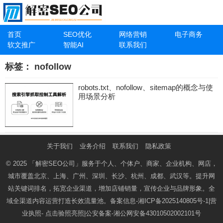
首页
SEO优化
网络营销
电子商务
软文推广
智能AI
联系我们
标签：
nofollow
robots.txt、nofollow、sitemap的概念与使
用场景分析
关于我们
业务介绍
联系我们
隐私政策
© 2025
「解密SEO公司」
服务于个人、个体户、商家、企业机构、网店，
城市覆盖北京、上海、广州、深圳、长沙、杭州、成都、武汉等。提升网
站关键词排名，拓宽企业渠道，增加店铺销量，宣传企业与品牌形象。全
域全渠道内容运营打造长效流量池。备案信息-
湘ICP备2025140805号-1
|营
业执照-
点击验照亮照
|公安备案-
湘公网安备43010502002101号