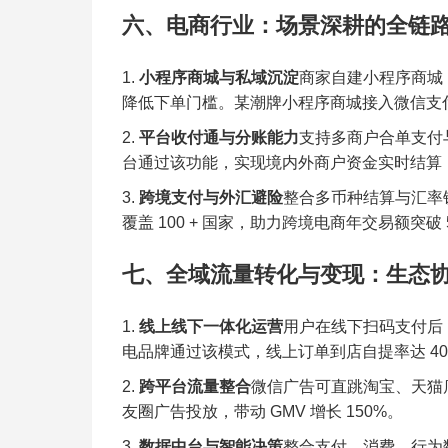
六、电商行业：场景深耕的全链
小程序商城与私域沉淀
商家自建小程序商城，
降低下单门槛。某潮牌小程序商城接入微信支付
平台收付通与分账能力
支持多商户合单支付
台通过该功能，实现境内外商户资金实时结算，
跨境支付与外汇避险
整合多币种结算与汇率锁
覆盖 100 + 国家，助力跨境电商年交易额突破 
七、全域流量转化与变现：生态
线上线下一体化运营
用户在线下扫码支付后
电品牌通过该模式，线上订单到店自提率达 40
跨平台流量整合
微信广告可直跳淘宝、天猫店
友圈广告投放，带动 GMV 增长 150%。
数据中台与智能决策
整合支付、消费、行为数