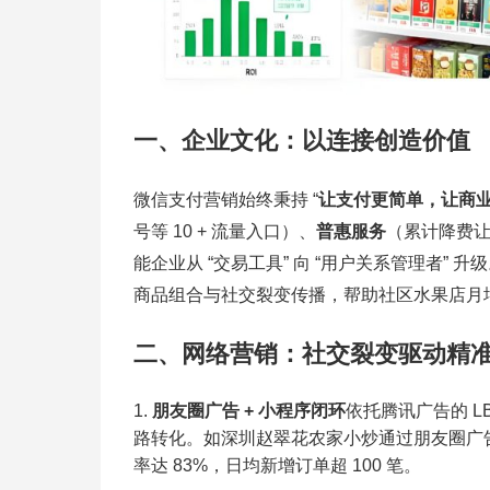
一、企业文化：以连接创造价值
微信支付营销始终秉持 “
让支付更简单，让商
号等 10 + 流量入口）、
普惠服务
（累计降费让利
能企业从 “交易工具” 向 “用户关系管理者” 
商品组合与社交裂变传播，帮助社区水果店月增
二、网络营销：社交裂变驱动精
朋友圈广告 + 小程序闭环
依托腾讯广告的 LB
路转化。如深圳赵翠花农家小炒通过朋友圈广告精
率达 83%，日均新增订单超 100 笔。