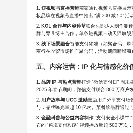
短视频与直播营销
商家通过视频号直播展示
妆品牌在视频号直播中推出 “满 300 减 50” 活
KOL 合作与内容种草
联合头部达人制作测评视
牌与育儿博主合作，单条短视频带动天猫旗舰店
线下场景融合
智能支付终端（如聚合码、刷掌
商行在农贸市场推广聚合码，活动期间新增商户 8
五、内容运营：IP 化与情感化价
品牌 IP 与热点营销
打造 “微信支付日”“周
2025 年春节期间，微信支付联合 800 万商
用户故事与 UGC 激励
鼓励用户分享支付场景
与，品牌曝光量超 10 亿次。某餐饮品牌通过 “用
金融科普与公益内容
制作 “支付安全小课堂
布的 “跨境支付攻略” 视频播放量超 500 万