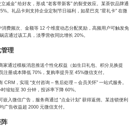
交立减金” 给好友，形成 “老客带新客” 的裂变效应。某茶饮品牌通
25%。礼品卡则支持企业定制节日福利，如星巴克 “星礼卡” 在微
用户消费频次、金额等 12 个维度动态分配奖励，高频用户可触发免
锅店通过该工具，淡季营收同比增长 20%。
化管理
商家通过模板消息推送个性化权益（如生日礼包、积分兑换提
员注册成本降低 70%，复购率提升至 45%微信支付。
CRM，实现 “支付咨询 – 售后处理 – 会员关怀” 一站式服务。
时缩短至 30 分钟，投诉率下降 60%。
可嵌入微信广告，服务商通过 “点金计划” 获得返佣。某连锁便利
广告收益超 2000 元微信支付。
矩阵