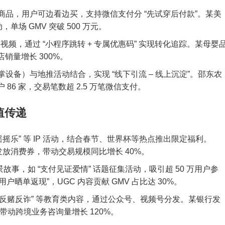
商品，用户可边看边买，支持微信支付分 “先试穿后付款”。某美
动，单场 GMV 突破 500 万元。
频，通过 “小程序跳转 + 专属优惠码” 实现转化追踪。某母婴
销量增长 300%。
设备）与地推活动结合，实现 “线下引流 – 线上沉淀”。邵东农
6 家，交易笔数超 2.5 万笔微信支付。
值传递
末摇摇乐” 等 IP 活动，结合春节、世界杯等热点推出限定福利。
户发放消费券，带动交易规模同比增长 40%。
故事，如 “支付见证爱情” 话题征集活动，吸引超 50 万用户参
户晒单返现”，UGC 内容贡献 GMV 占比达 30%。
”“反赌反诈” 等教育类内容，通过公众号、视频号分发。某银行发
次，带动跨境业务咨询量增长 120%。