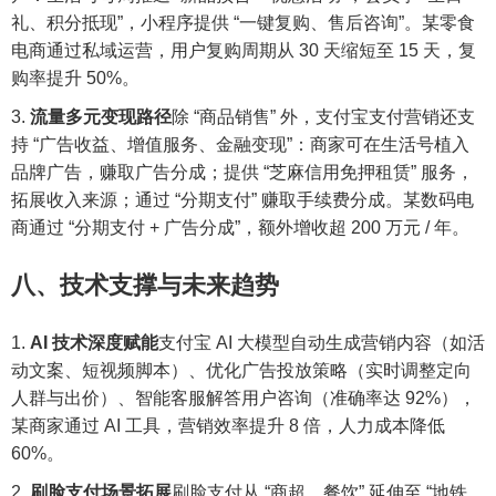
礼、积分抵现”，小程序提供 “一键复购、售后咨询”。某零食
电商通过私域运营，用户复购周期从 30 天缩短至 15 天，复
购率提升 50%。
流量多元变现路径
除 “商品销售” 外，支付宝支付营销还支
持 “广告收益、增值服务、金融变现”：商家可在生活号植入
品牌广告，赚取广告分成；提供 “芝麻信用免押租赁” 服务，
拓展收入来源；通过 “分期支付” 赚取手续费分成。某数码电
商通过 “分期支付 + 广告分成”，额外增收超 200 万元 / 年。
八、技术支撑与未来趋势
AI 技术深度赋能
支付宝 AI 大模型自动生成营销内容（如活
动文案、短视频脚本）、优化广告投放策略（实时调整定向
人群与出价）、智能客服解答用户咨询（准确率达 92%），
某商家通过 AI 工具，营销效率提升 8 倍，人力成本降低
60%。
刷脸支付场景拓展
刷脸支付从 “商超、餐饮” 延伸至 “地铁、