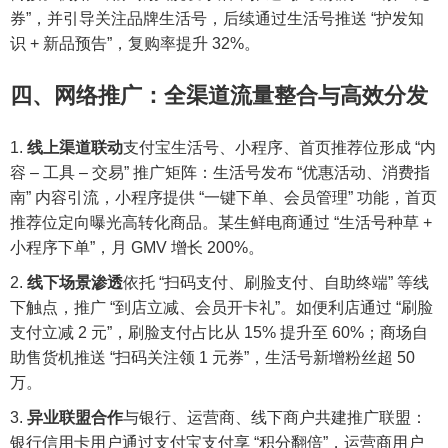
券”，并引导关注品牌生活号，后续通过生活号推送 “护发知
识 + 新品预告”，复购率提升 32%。
四、网络推广：全渠道流量整合与高效分发
线上渠道联动
支付宝生活号、小程序、首页推荐位形成 “内
容 – 工具 – 交易” 推广矩阵：生活号发布 “优惠活动、消费指
南” 内容引流，小程序提供 “一键下单、会员管理” 功能，首页
推荐位定向曝光高转化商品。某生鲜电商通过 “生活号种草 +
小程序下单”，月 GMV 增长 200%。
线下场景渗透
依托 “扫码支付、刷脸支付、自助终端” 等线
下触点，推广 “到店立减、会员开卡礼”。如便利店通过 “刷脸
支付立减 2 元”，刷脸支付占比从 15% 提升至 60%；商场自
助售货机推送 “扫码关注领 1 元券”，生活号新增粉丝超 50
万。
异业联盟合作
与银行、运营商、线下商户共建推广联盟：
银行信用卡用户通过支付宝支付享 “积分翻倍”，运营商用户