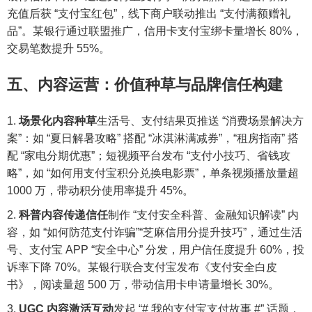
充值后获 “支付宝红包”，线下商户联动推出 “支付满额赠礼
品”。某银行通过联盟推广，信用卡支付宝绑卡量增长 80%，
交易笔数提升 55%。
五、内容运营：价值种草与品牌信任构建
场景化内容种草
生活号、支付结果页推送 “消费场景解决方
案”：如 “夏日解暑攻略” 搭配 “冰淇淋满减券”，“租房指南” 搭
配 “家电分期优惠”；短视频平台发布 “支付小技巧、省钱攻
略”，如 “如何用支付宝积分兑换电影票”，单条视频播放量超
1000 万，带动积分使用率提升 45%。
科普内容传递信任
制作 “支付安全科普、金融知识解读” 内
容，如 “如何防范支付诈骗”“芝麻信用分提升技巧”，通过生活
号、支付宝 APP “安全中心” 分发，用户信任度提升 60%，投
诉率下降 70%。某银行联合支付宝发布《支付安全白皮
书》，阅读量超 500 万，带动信用卡申请量增长 30%。
UGC 内容激活互动
发起 “# 我的支付宝支付故事 #” 话题，