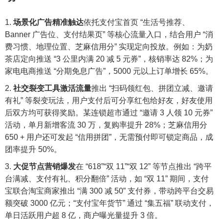
场景化广告精准触达
依托支付宝首页 “生活号推荐、
Banner 广告位、支付结果页” 等核心流量入口，结合用户 “消
费习惯、地理位置、芝麻信用分” 实现定向投放。例如：为奶
茶店定向推送 “3 公里内满 20 减 5 元券”，核销率达 82%；为
家电电商推送 “分期免息广告”，5000 元以上订单增长 65%。
社交裂变工具激活流量
推出 “扫码领红包、拼团立减、邀请
有礼” 等裂变玩法，用户支付后可分享红包给好友，好友使用
后双方均可获得奖励。某连锁超市通过 “邀请 3 人领 10 元券”
活动，单月新增客流 30 万，复购率提升 28%；芝麻信用分
650 + 用户还可发起 “信用拼团”，无需预付即可锁定商品，成
团率提升 50%。
大促节点营销爆发
在 “618”“双 11”“双 12” 等节点推出 “跨平
台满减、支付有礼、积分翻倍” 活动，如 “双 11” 期间，支付
宝联合淘宝商家推出 “满 300 减 50” 支付券，带动跨平台交易
额突破 3000 亿元；“支付宝年货节” 通过 “集五福” 联动支付，
单日活跃用户超 8 亿，商户曝光量提升 3 倍。