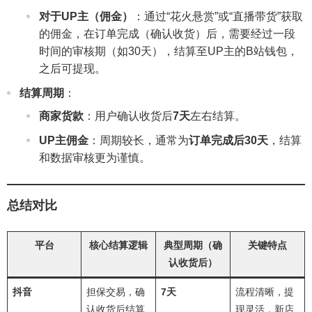
对于UP主（佣金）
：通过“花火悬赏”或“直播带货”获取
的佣金，在订单完成（确认收货）后，需要经过一段
时间的审核期（如30天），结算至UP主的B站钱包，
之后可提现。
结算周期
：
商家货款
：用户确认收货后
7天
左右结算。
UP主佣金
：周期较长，通常为
订单完成后30天
，结算
和数据审核更为谨慎。
总结对比
平台
核心结算逻辑
典型周期（确
关键特点
认收货后）
抖音
担保交易，确
7天
流程清晰，提
认收货后结算
现灵活，新店