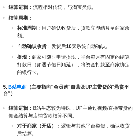
结算逻辑
：流程相对传统，与淘宝类似。
结算周期
：
标准周期
：用户确认收货后，货款立即结算至商家余
额。
自动确认收货
：发货后
10天
系统自动确认。
提现
：商家可随时申请提现，平台每月有固定的结算
打款日（如遇节假日顺延），将资金打款至商家绑定
的银行卡。
5.
B站电商
（主要指向“会员购”自营及UP主带货的“悬赏平
台”）
结算逻辑
：B站生态较为特殊，UP主通过视频/直播带货的
佣金结算与店铺货款结算不同。
对于商家（开店）
：逻辑与其他平台类似，确认收货
后结算。