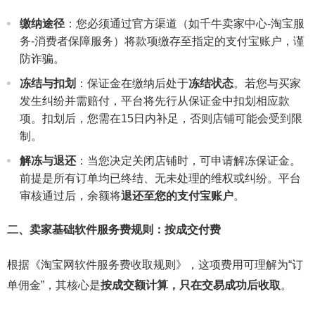
缴纳途径
：您必须通过官方渠道（如千牛卖家中心-淘宝服
务-消费者保障服务）将款项缴存至指定的支付宝账户，谨
防诈骗。
冻结与扣划
：保证金在缴纳后处于
冻结状态
。若您与买家
发生纠纷并需赔付，平台将先行从保证金中扣划相应款
项。扣划后，您需在15日内补足，否则店铺可能会受到限
制。
解冻与退还
：当您决定关闭店铺时，可申请解冻保证金。
前提是所有订单均已终结、无未处理的维权或纠纷。平台
审核通过后，余额将
退还至您的支付宝账户
。
二、卖家基础软件服务费规则：按成交付费
根据《淘宝网软件服务费收取规则》，这项费用可理解为“订
单佣金”，其核心是
按成交额计算，只在交易成功后收取
。