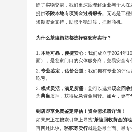
除了实物交易，我们更深度理解企业与个人在
提供
茶陵本地专项资金过桥服务
。无论是工程
短期资金支持，助您平稳过渡，把握商机。
为什么茶陵街坊都选择骆驼寄卖行？
本地可靠，便捷安心
：我们成立于2024年1
面），是您家门口的实体服务商，交易安全有
专业鉴定，估价公道
：我们拥有专业的评估
吃亏。
模式灵活，满足所需
：您可以选择
现金回收
为
典当
质押，获得应急资金周转。如今，更有
到店即享免费鉴定评估！资金需求请详询！
如果您正在搜索引擎上寻找“
茶陵回收黄金的地
再四处比较。
骆驼寄卖行
就是您最全面、最专