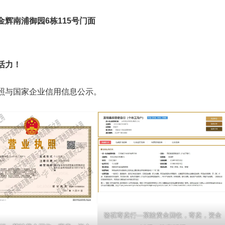
辉南浦御园6栋115号门面
活力！
照与国家企业信用信息公示。
骆驼寄卖行—茶陵黄金回收，寄卖，资金