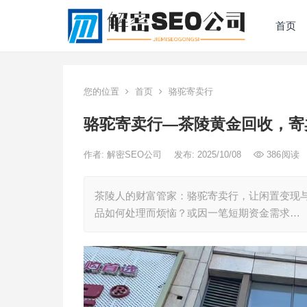
首页
您的位置
首页
骆驼寄卖行
骆驼寄卖行—茶陵黄金回收，寄
作者:
解密SEO公司
发布: 2025/10/08
386
阅读
茶陵人的财富管家：骆驼寄卖行，让闲置变现
品如何处理而烦恼？或因一笔短期资金需求…