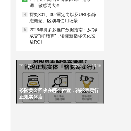
词、敏感词大全
探究301、302重定向以及URL伪静
4
态概念、区别与使用场景
2026年拼多多推广数据指南：从“净
5
成交”到“结算”，读懂新指标优化投
放ROI
下一篇
2025/10/09 10:16
茶陵黄金回收在哪个位置，骆驼寄卖行
正规实体店
需