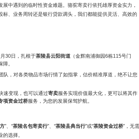
发展中遇到的临时性资金难题。骆驼寄卖行依托雄厚资金实力，
投标、业务周转还是银行贷款调头，我们都能提供灵活、高效的
0月30日，扎根于
茶陵县云阳街道
（金辉南浦御园6栋115号门
保障。
团队，对各类物品市场行情了如指掌，估价精准厚道，绝不让您
快速变现，也可以通过
寄卖
服务实现价值最大化，更可以将其作
专项资金过桥
服务，为您的发展保驾护航。
方
”、“
茶陵名包寄卖行
”、“
茶陵县典当行
”或“
茶陵资金过桥
”，无
业的选择。