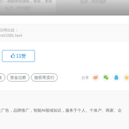
行—茶陵黄金回收，寄卖，资金
过桥，汽车抵押
过桥，汽车抵押
请注明出处：
tjmh/1581.html
11
赞
收
资金过桥
骆驼寄卖行
文广告，品牌推广，智能AI领域知识，服务于个人、个体户、商家、企