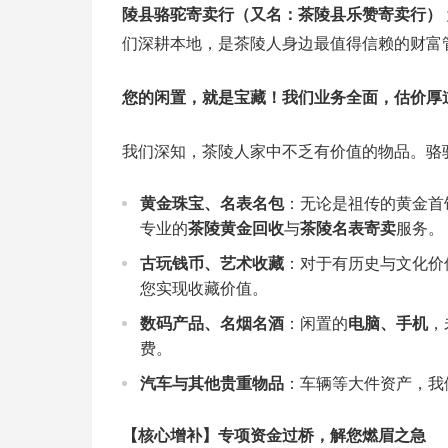
陵县骆驼寄卖行（又名：茶陵县乐赞寄卖行）
们深耕本地，是茶陵人身边最值得信赖的财富
您的闲置，就是宝藏！我们业务全面，估价厚
我们深知，茶陵人家中不乏有价值的物品。骆
黄金珠宝、名表名包
：无论是祖传的黄金首
专业的
茶陵黄金回收
与
茶陵名表寄卖
服务。
古玩钱币、艺术收藏
：对于有历史与文化价
您实现收藏价值。
数码产品、名烟名酒
：闲置的
电脑、手机
，
费。
汽车与其他贵重物品
：车辆等大件资产，我
【核心增补】专项资金过桥，解您燃眉之急