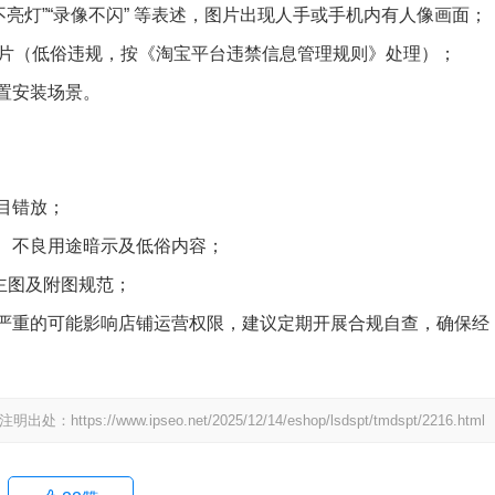
视不亮灯”“录像不闪” 等表述，图片出现人手或手机内有人像画面；
露图片（低俗违规，按《淘宝平台违禁信息管理规则》处理）；
置安装场景。
目错放；
、不良用途暗示及低俗内容；
实主图及附图规范；
严重的可能影响店铺运营权限，建议定期开展合规自查，确保经
www.ipseo.net/2025/12/14/eshop/lsdspt/tmdspt/2216.html