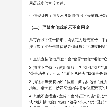
用语或虚假宣传表述。
违规处理：违反本条款将依据《天猫市场管
（二）严禁宣传或暗示不良用途
凡符合以下任一情形，均认定为违规宣传，平
按《淘宝平台违禁信息管理规则》下架或删除
直接宣扬偷拍用途：含 “偷看”“偷拍”“透拍”“窃
描述不当特征 / 使用情形：含 “针孔”“针空”“真孔
“镜头消失了 / 不见了”“看不见镜头”“摄像头去
描述不当安装场所 / 位置：商品标题含 “厕
插座、桌子底、沙发夹缝内等隐蔽位置安装的
其他不当描述 / 宣传：含 “特工”“间谍”“卧底”“小
轨”“婚外情”“抓奸”“捉奸”“领导”“小人”“贪污