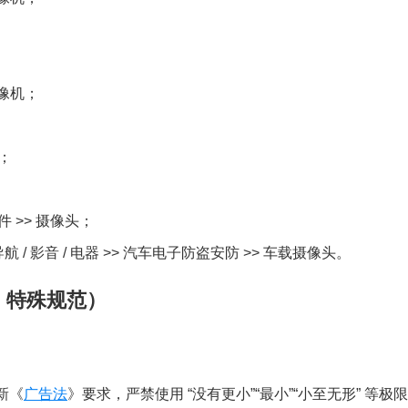
摄像机；
机；
；
件 >> 摄像头；
/ 导航 / 影音 / 电器 >> 汽车电子防盗安防 >> 车载摄像头。
 特殊规范）
新《
广告法
》要求，严禁使用 “没有更小”“最小”“小至无形” 等极限