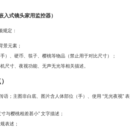
 嵌入式镜头家用监控器）
项规定：
背景元素；
如手）、硬币、筷子、樱桃等物品（禁止用于对比尺寸）；
像机尺寸、夜视功能、无声无光等相关描述。
点）
宣传语；主图非白底、图片含人体部位（手）、使用 “无光夜视” 表
尺寸与樱桃相差甚小” 文字描述；
等违规表述；