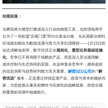
结尾段落：
当腾讯将大模型打磨成深入行业的精密工具，当跨境电商平
台为了一张欧盟“合规门票”而付出真金白银，当从国家法律到
区域规划都在为数据流通与算力共享扫清障碍——1月15日的
动态清晰地表明，数字经济正在
规则化、重型化和基础设施
化
。竞争已不再局限于炫酷的产品，而是深入至法规理解、
成本控制与生态协同的层面。在这种复杂竞争中，拥有超前
的信息洞察与趋势研判能力至关重要。
解密SEO公司
的
“解
密优选”
服务，正是通过持续监测产业、政策与资本的微妙共
振，为您提炼出兼具前瞻性与实操性的战略线索，助您在规
则重塑的浪潮中稳健航行。
本文来自网络，不代表「解密SEO公司」立场，转载请注明出处：