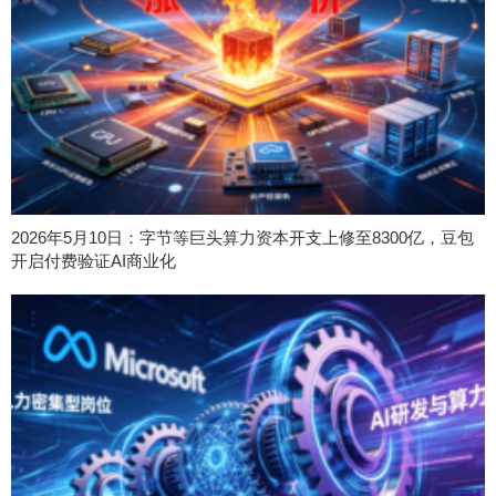
2026年5月10日：字节等巨头算力资本开支上修至8300亿，豆包
开启付费验证AI商业化