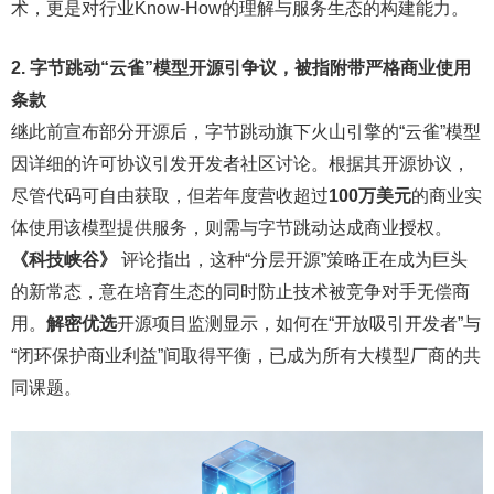
术，更是对行业Know-How的理解与服务生态的构建能力。
2. 字节跳动“云雀”模型开源引争议，被指附带严格商业使用
条款
继此前宣布部分开源后，字节跳动旗下火山引擎的“云雀”模型
因详细的许可协议引发开发者社区讨论。根据其开源协议，
尽管代码可自由获取，但若年度营收超过
100万美元
的商业实
体使用该模型提供服务，则需与字节跳动达成商业授权。
《科技峡谷》
评论指出，这种“分层开源”策略正在成为巨头
的新常态，意在培育生态的同时防止技术被竞争对手无偿商
用。
解密优选
开源项目监测显示，如何在“开放吸引开发者”与
“闭环保护商业利益”间取得平衡，已成为所有大模型厂商的共
同课题。