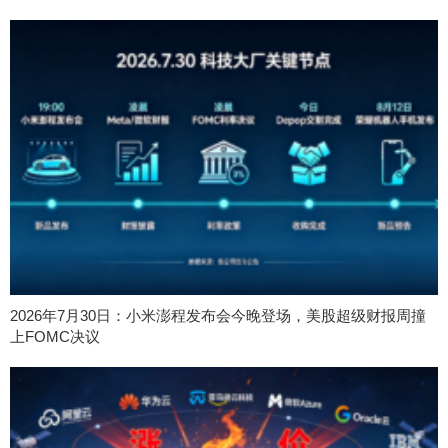
2026年7月30日：小米澎程发布会今晚登场，美股超级财报周撞
上FOMC决议