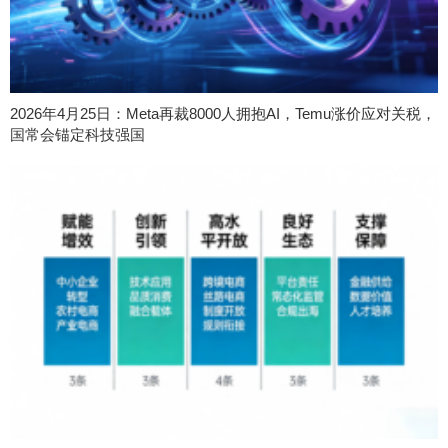
2026年4月25日：Meta再裁8000人拥抱AI，Temu涨价应对关税，
国常会锚定科技强国