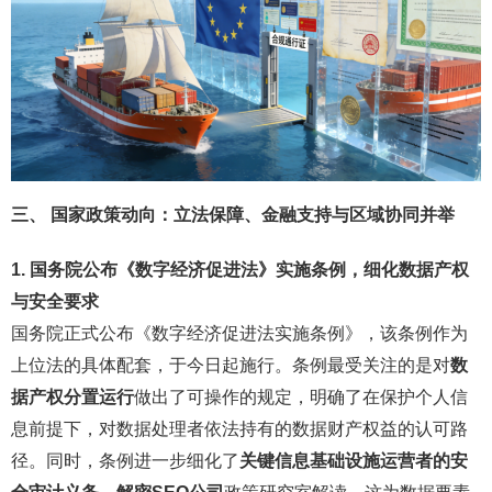
三、 国家政策动向：立法保障、金融支持与区域协同并举
1. 国务院公布《数字经济促进法》实施条例，细化数据产权
与安全要求
国务院正式公布《数字经济促进法实施条例》，该条例作为
上位法的具体配套，于今日起施行。条例最受关注的是对
数
据产权分置运行
做出了可操作的规定，明确了在保护个人信
息前提下，对数据处理者依法持有的数据财产权益的认可路
径。同时，条例进一步细化了
关键信息基础设施运营者的安