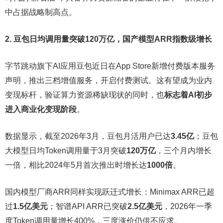
中占据战略制高点。
2. 豆包日均调用量突破120万亿，国产模型ARR指数级增长
字节跳动旗下AI应用豆包近日在App Store新增付费版本服务
声明，推出三档增值服务，开启付费测试。这有望成为业内
变现标杆，验证算力资源稀缺现状的同时，也
标志着AI初步
进入商业化变现阶段
。
数据显示，截至2026年3月，豆包月活用户已达
3.45亿
；豆包
大模型日均Token调用量于3月突破
120万亿
，三个月内增长
一倍，相比2024年5月首次推出时增长达
1000倍
。
国内模型厂商ARR同样实现跃迁式增长：Minimax ARR已超
过
1.5亿美元
；智谱API ARR已突破
2.5亿美元
，2026年一季
度Token调用量增长400%，三度涨价仍供不应求。