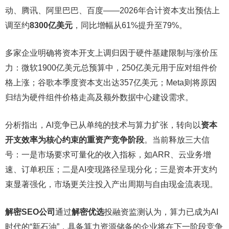
动、腾讯、阿里巴巴、百度——2026年合计资本支出预估上
调至约
8300亿美元
，同比增幅从61%提升至79%。
多家企业明确将资本开支上调归因于硬件基建限制与涨价压
力：微软1900亿美元总预算中，250亿美元用于应对组件价
格上涨；谷歌本季度资本支出达357亿美元；Meta则将原因
归结为硬件组件价格走高及额外数据中心建设需求。
分析指出，AI竞争已从单纯的技术与算力扩张，转向以
资本
开支效率为核心约束的重资产竞争阶段
。当前释放三大信
号：一是市场要求可量化的收入指标，如ARR、云业务增
速、订单积压；二是AI变现路径呈现分化；三是资本开支约
束显著强化，市场更关注投入产出周期与自由现金流表现。
解密SEO公司
通过
解密优选
投融资监测认为，算力已成为AI
时代的“新石油”，具备算力资源储备的企业将在下一阶段竞争