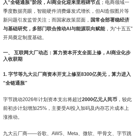
入“全链通胀”阶段，AI商业化迎来里程碑节点
；电商领域一
季度数据亮眼，智能硬件消费爆发式增长，但AI造假图片等
新问题引发监管关注；而国家政策层面，
国常会部署稳经济
与基础研究，多部门联合推动AI与能源双向赋能
，为“十五五”
开局奠定制度基础。
一、 互联网大厂动态：算力资本开支全面上修，AI商业化步
入收获期
1. 字节等九大云厂商资本开支上修至8300亿美元，算力进入
“全链通胀”
字节跳动2026年计划资本支出将超过
2000亿元人民币
，较此
前初步计划增加25%，主要受AI投入加码及内存芯片成本上
涨推动。
九大云厂商——谷歌、AWS、Meta、微软、甲骨文、字节跳