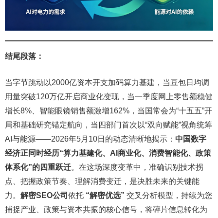
结尾段落：
当字节跳动以2000亿资本开支加码算力基建，当豆包日均调
用量突破120万亿开启商业化变现，当一季度网上零售额稳健
增长8%、智能眼镜销售额激增162%，当国常会为“十五五”开
局和基础研究锚定航向，当四部门首次以“双向赋能”视角统筹
AI与能源——2026年5月10日的动态清晰地揭示：
中国数字
经济正同时经历“算力基建化、AI商业化、消费智能化、政策
体系化”的四重跃迁
。在这场深度变革中，准确识别技术拐
点、把握政策节奏、理解消费变迁，是决胜未来的关键能
力。
解密SEO公司
依托
“解密优选”
交叉分析模型，持续为您
捕捉产业、政策与资本共振的核心信号，将碎片信息转化为