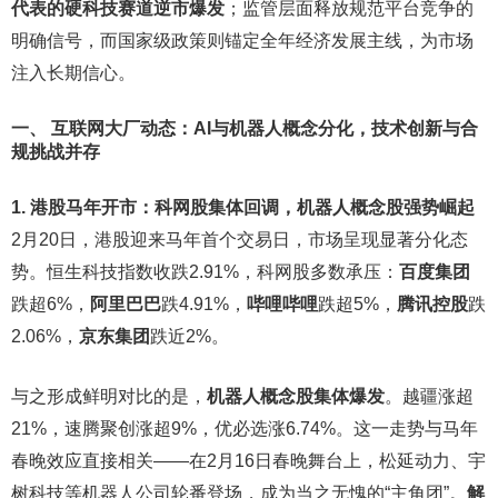
代表的硬科技赛道逆市爆发
；监管层面释放规范平台竞争的
明确信号，而国家级政策则锚定全年经济发展主线，为市场
注入长期信心。
一、 互联网大厂动态：AI与机器人概念分化，技术创新与合
规挑战并存
1. 港股马年开市：科网股集体回调，机器人概念股强势崛起
2月20日，港股迎来马年首个交易日，市场呈现显著分化态
势。恒生科技指数收跌2.91%，科网股多数承压：
百度集团
跌超6%，
阿里巴巴
跌4.91%，
哔哩哔哩
跌超5%，
腾讯控股
跌
2.06%，
京东集团
跌近2%。
与之形成鲜明对比的是，
机器人概念股集体爆发
。越疆涨超
21%，速腾聚创涨超9%，优必选涨6.74%。这一走势与马年
春晚效应直接相关——在2月16日春晚舞台上，松延动力、宇
树科技等机器人公司轮番登场，成为当之无愧的“主角团”。
解