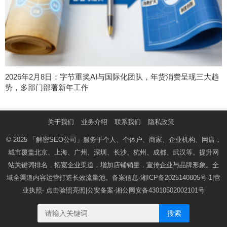
2026年2月8日：字节重奖AI与国际化团队，年货消费呈现三大趋
势，多部门部署新年工作
关于我们
业务介绍
联系我们
隐私政策
© 2025
「解密SEO公司」
服务于个人、个体户、商家、企业机构、网店，
城市覆盖北京、上海、广州、深圳、长沙、杭州、成都、武汉等。提升网
站关键词排名，拓宽企业渠道，增加店铺销量，宣传企业与品牌形象。全
域全渠道内容运营打造长效流量池。备案信息-
湘ICP备2025140805号-1
|营
业执照-
点击验照亮照
|公安备案-
湘公网安备43010502002101号
搜索