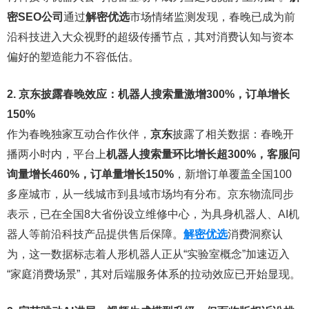
密SEO公司
通过
解密优选
市场情绪监测发现，春晚已成为前
沿科技进入大众视野的超级传播节点，其对消费认知与资本
偏好的塑造能力不容低估。
2. 京东披露春晚效应：机器人搜索量激增300%，订单增长
150%
作为春晚独家互动合作伙伴，
京东
披露了相关数据：春晚开
播两小时内，平台上
机器人搜索量环比增长超300%，客服问
询量增长460%，订单量增长150%
，新增订单覆盖全国100
多座城市，从一线城市到县域市场均有分布。京东物流同步
表示，已在全国8大省份设立维修中心，为具身机器人、AI机
器人等前沿科技产品提供售后保障。
解密优选
消费洞察认
为，这一数据标志着人形机器人正从“实验室概念”加速迈入
“家庭消费场景”，其对后端服务体系的拉动效应已开始显现。