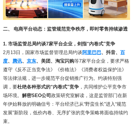
二、 电商平台动态：监管规范竞争秩序，即时零售持续渗透
1. 市场监管总局约谈7家平台企业，剑指“内卷式”竞争
2月13日，国家市场监督管理总局约谈
阿里巴巴
、抖音、
百
度
、
腾讯
、
京东
、美团、淘宝闪购
等7家平台企业，要求严格
遵守《反不正当竞争法》《价格法》《消费者权益保护法》
等法律法规，进一步规范平台促销推广行为。约谈特别强
调，要
杜绝各种形式的“内卷式”竞争
，共同维护公平竞争市
场环境。
解密SEO公司
政策研究室解读，这是监管部门在新
年伊始释放的明确信号：平台经济已从“野蛮生长”进入“规范
发展”新阶段，低价内卷、无序扩张的竞争策略将面临持续约
束。