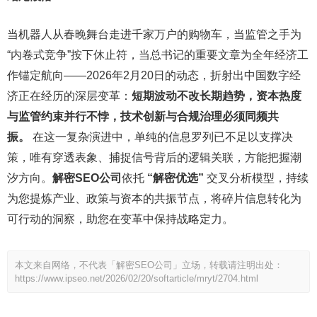
当机器人从春晚舞台走进千家万户的购物车，当监管之手为
“内卷式竞争”按下休止符，当总书记的重要文章为全年经济工
作锚定航向——2026年2月20日的动态，折射出中国数字经
济正在经历的深层变革：
短期波动不改长期趋势，资本热度
与监管约束并行不悖，技术创新与合规治理必须同频共
振。
在这一复杂演进中，单纯的信息罗列已不足以支撑决
策，唯有穿透表象、捕捉信号背后的逻辑关联，方能把握潮
汐方向。
解密SEO公司
依托
“解密优选”
交叉分析模型，持续
为您提炼产业、政策与资本的共振节点，将碎片信息转化为
可行动的洞察，助您在变革中保持战略定力。
本文来自网络，不代表「解密SEO公司」立场，转载请注明出处：
https://www.ipseo.net/2026/02/20/softarticle/mryt/2704.html