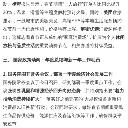
劲。
携程
报告显示，春节期间“一人旅行”订单占比同比提升
20%，温泉、滑雪等主题度假村预订火爆。同时，
美团
数据
显示，一线城市的美容美发、高端SPA等本地生活服务预约
在节前一周已近饱和，价格均有上浮。
解密优选
消费洞察指
出，这标志着春节正从单纯的“家庭消费场”，扩展为个人
休闲
放松与品质生活
的重要消费节点，相关赛道将持续受益。
三、 国家政策动向：年度总结与新一年工作动员
1. 国务院召开常务会议，部署一季度经济社会发展工作
国务院常务会议于今日召开，研究部署一季度重点工作。会
议强调要
巩固和增强经济回升向好态势
，并特别指出要
“着力
推动消费持续扩大”
，落实好之前部署的“大规模设备更新和
消费品以旧换新”行动。会议同时要求，做好春节期间重要民
生商品保供稳价、能源供应及春运组织等工作，确保群众平
安过节。