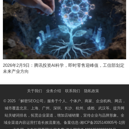
2026年2月9日：腾讯投资AI科学，即时零售迎峰值，工信部划定
未来产业方向
关于我们
业务介绍
联系我们
隐私政策
© 2025
「解密SEO公司」
服务于个人、个体户、商家、企业机构、网店，
城市覆盖北京、上海、广州、深圳、长沙、杭州、成都、武汉等。提升网
站关键词排名，拓宽企业渠道，增加店铺销量，宣传企业与品牌形象。全
域全渠道内容运营打造长效流量池。备案信息-
湘ICP备2025140805号-1
|营