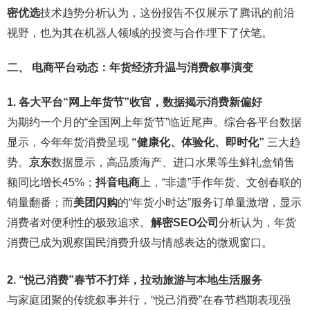
密优选
技术趋势分析认为，这份报告不仅展示了腾讯的前沿
视野，也为其在机器人领域的投资与合作埋下了伏笔。
二、 电商平台动态：年货经济升温与消费叙事演变
1. 各大平台“网上年货节”收官，数据揭示消费新偏好
为期约一个月的“全国网上年货节”临近尾声。综合各平台数据
显示，今年年货消费呈现
“健康化、体验化、即时化”
三大趋
势。
京东
数据显示，高品质海产、进口水果等生鲜礼盒销售
额同比增长45%；
抖音电商
上，“非遗”手作年货、文创春联的
销量翻番；而
美团闪购
的“年货小时达”服务订单量激增，显示
消费者对便利性的极致追求。
解密SEO公司
分析认为，年货
消费已成为观察国民消费升级与情感表达的微观窗口。
2. “悦己消费”春节不打烊，拉动旅游与本地生活服务
与家庭团聚的传统叙事并行，“悦己消费”在春节档期表现强