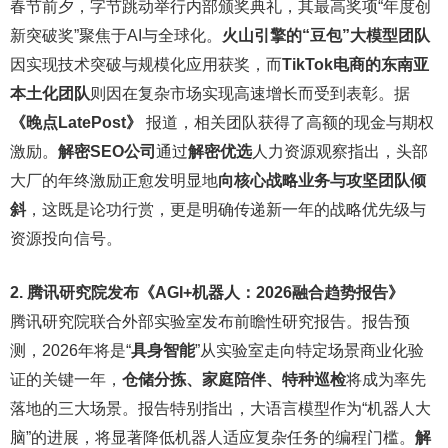
春节前夕，字节跳动举行内部颁奖典礼，其最高奖项“年度创
新突破奖”聚焦于AI与全球化。
火山引擎的“豆包”大模型团队
因实现技术突破与规模化应用获奖，而
TikTok电商的东南亚
本土化团队
则因在复杂市场实现高速增长而受到表彰。据
《晚点LatePost》
报道，相关团队获得了高额的现金与期权
激励。
解密SEO公司
通过
解密优选
人力资源观察指出，头部
大厂的年终激励正愈发明显地
向核心战略业务与攻坚团队倾
斜
，这既是论功行赏，更是明确传递新一年的战略优先级与
资源投向信号。
2. 腾讯研究院发布《AGI+机器人：2026融合趋势报告》
腾讯研究院联合外部实验室发布前瞻性研究报告。报告预
测，2026年将是“
具身智能
”从实验室走向特定场景商业化验
证的关键一年，
仓储分拣、家庭陪伴、特种巡检
将成为率先
落地的三大场景。报告特别指出，大语言模型作为“机器人大
脑”的进展，将显著降低机器人适应复杂任务的编程门槛。
解