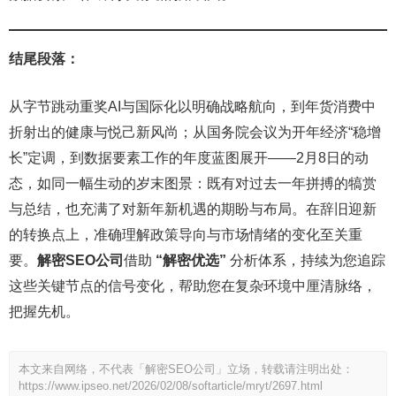
结尾段落：
从字节跳动重奖AI与国际化以明确战略航向，到年货消费中
折射出的健康与悦己新风尚；从国务院会议为开年经济“稳增
长”定调，到数据要素工作的年度蓝图展开——2月8日的动
态，如同一幅生动的岁末图景：既有对过去一年拼搏的犒赏
与总结，也充满了对新年新机遇的期盼与布局。在辞旧迎新
的转换点上，准确理解政策导向与市场情绪的变化至关重
要。
解密SEO公司
借助
“解密优选”
分析体系，持续为您追踪
这些关键节点的信号变化，帮助您在复杂环境中厘清脉络，
把握先机。
本文来自网络，不代表「解密SEO公司」立场，转载请注明出处：
https://www.ipseo.net/2026/02/08/softarticle/mryt/2697.html