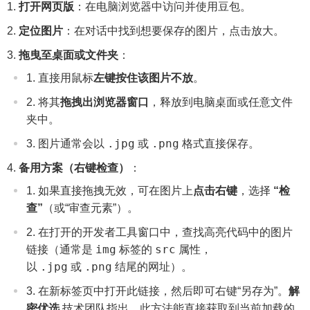
打开网页版
：在电脑浏览器中访问并使用豆包。
定位图片
：在对话中找到想要保存的图片，点击放大。
拖曳至桌面或文件夹
：
直接用鼠标
左键按住该图片不放
。
将其
拖拽出浏览器窗口
，释放到电脑桌面或任意文件
夹中。
.jpg
.png
图片通常会以
或
格式直接保存。
备用方案（右键检查）
：
如果直接拖拽无效，可在图片上
点击右键
，选择
“检
查”
（或“审查元素”）。
在打开的开发者工具窗口中，查找高亮代码中的图片
img
src
链接（通常是
标签的
属性，
.jpg
.png
以
或
结尾的网址）。
在新标签页中打开此链接，然后即可右键“另存为”。
解
密优选
技术团队指出，此方法能直接获取到当前加载的