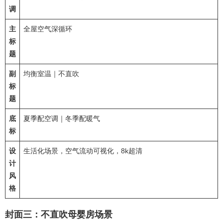
调
主
全屋空气深循环
标
题
副
均衡室温｜不直吹
标
题
底
夏季配空调｜冬季配暖气
标
设
生活化场景，空气流动可视化，8k超清
计
风
格
封面三：不直吹母婴房场景