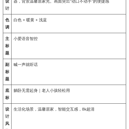
设
器，背景温馨居家光。画面突出“动口不动手”的便捷感
计
色
白色 + 暖黄 + 浅蓝
调
主
小爱语音智控
标
题
副
喊一声就听话
标
题
底
躺卧无需起身｜老人小孩轻松用
标
设
生活化场景，温馨居家，智能交互感，8k超清
计
风