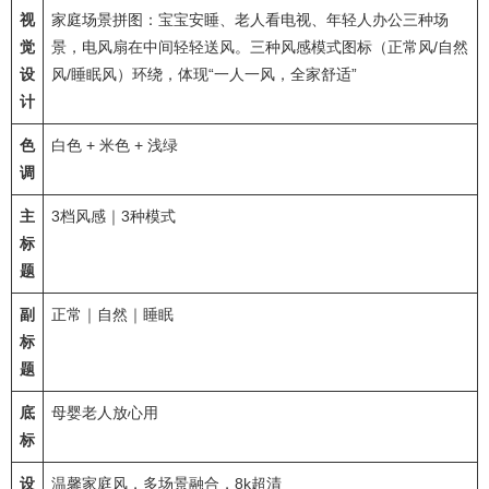
视
家庭场景拼图：宝宝安睡、老人看电视、年轻人办公三种场
觉
景，电风扇在中间轻轻送风。三种风感模式图标（正常风/自然
设
风/睡眠风）环绕，体现“一人一风，全家舒适”
计
色
白色 + 米色 + 浅绿
调
主
3档风感｜3种模式
标
题
副
正常｜自然｜睡眠
标
题
底
母婴老人放心用
标
设
温馨家庭风，多场景融合，8k超清