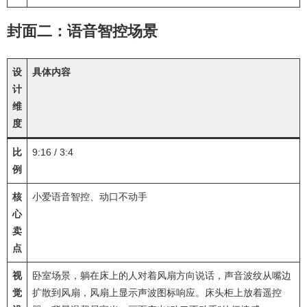
封面二：语音智控场景
设
具体内容
计
维
度
比
9:16 / 3:4
例
核
小爱语音智控、动口不动手
心
卖
点
视
卧室场景，躺在床上的人对着风扇方向说话，声音波纹从嘴边
觉
扩散到风扇，风扇上显示声波图标响应。床头柜上放着遥控