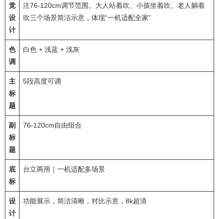
觉
注76-120cm调节范围。大人站着吹、小孩坐着吹、老人躺着
设
吹三个场景简洁示意，体现“一机适配全家”
计
色
白色 + 浅蓝 + 浅灰
调
主
5段高度可调
标
题
副
76-120cm自由组合
标
题
底
台立两用｜一机适配多场景
标
设
功能展示，简洁清晰，对比示意，8k超清
计