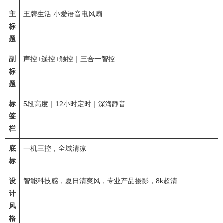
主
王牌生活 小爱语音电风扇
标
题
副
声控+遥控+触控｜三合一智控
标
题
标
5段高度｜12小时定时｜深海静音
签
栏
底
一机三控，全域清凉
标
设
智能科技感，夏日清爽风，专业产品摄影，8k超清
计
风
格