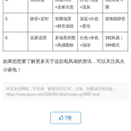
+全家示意
+浅灰
调
5
静音+定时
安睡场景
深蓝+白色
深海级静音
+静音波纹
+柔光
6
全家适用
多场景拼图
白色+米色
3档风感｜
+风感图标
+浅绿
3种模式
如果您想要了解更多关于这款电风扇的资讯，可以关注风火
小家电！
本文来自网络，不代表「解密SEO公司」立场，转载请注明出处：
https://www.ipseo.net/2026/05/19/ai/znaijxcg/2885.html
7
赞