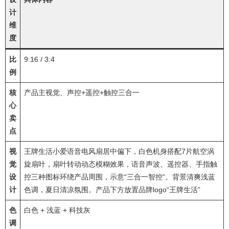
计
维
度
比
9:16 / 3:4
例
核
产品主视觉、声控+遥控+触控三合一
心
卖
点
视
王牌生活小爱语音电风扇居中偏下，白色机身搭配7片航空涡
觉
旋扇叶，扇叶转动动态模糊效果，语音声波、遥控器、手指触
设
控三种图标环绕产品周围，示意“三合一智控”。背景清爽浅蓝
计
色调，夏日清凉氛围。产品下方放置品牌logo“王牌生活”
色
白色 + 浅蓝 + 科技灰
调