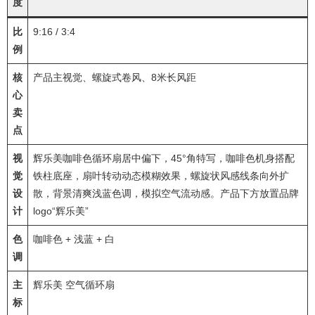
度
比
9:16 / 3:4
例
核
产品主视觉、螺旋式卷风、8米长风距
心
卖
点
视
辉乐美咖啡色循环扇居中偏下，45°角特写，咖啡色机身搭配
觉
铁柱底座，扇叶转动动态模糊效果，螺旋状风感线条向外扩
设
散，背景清爽浅蓝色调，模拟空气流动感。产品下方放置品牌
计
logo“辉乐美”
色
咖啡色 + 浅蓝 + 白
调
主
辉乐美 空气循环扇
标