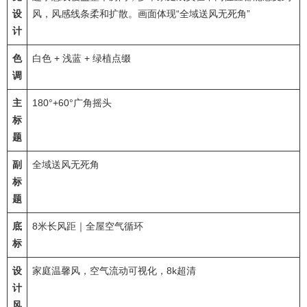
设
风，风感线条柔和扩散。画面体现“全域送风无死角”
计
色
白色 + 浅蓝 + 绿植点缀
调
主
180°+60°广角摇头
标
题
副
全域送风无死角
标
题
底
8米长风距｜全屋空气循环
标
设
家庭温馨风，空气流动可视化，8k超清
计
风