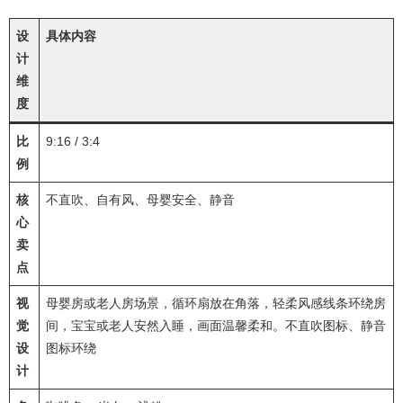
设
具体内容
计
维
度
比
9:16 / 3:4
例
核
不直吹、自有风、母婴安全、静音
心
卖
点
视
母婴房或老人房场景，循环扇放在角落，轻柔风感线条环绕房
觉
间，宝宝或老人安然入睡，画面温馨柔和。不直吹图标、静音
设
图标环绕
计