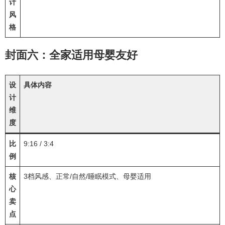
计
风
格
封面六：全家适用母婴友好
设
具体内容
计
维
度
比
9:16 / 3:4
例
核
3档风感、正常/自然/睡眠模式、母婴适用
心
卖
点