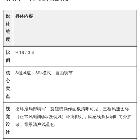
设
具体内容
计
维
度
比
9:16 / 3:4
例
核
3档风速、3种模式、自由调节
心
卖
点
视
循环扇局部特写，旋钮或操作面板清晰可见，三档风速图标
觉
（正常风/睡眠风/强劲风）环绕排列，风感线条从扇叶向外扩
设
散，背景清爽浅蓝色
计