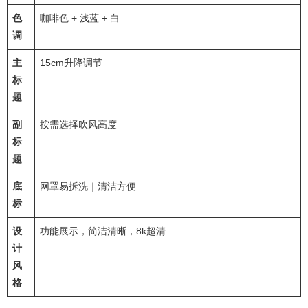
色
咖啡色 + 浅蓝 + 白
调
主
15cm升降调节
标
题
副
按需选择吹风高度
标
题
底
网罩易拆洗｜清洁方便
标
设
功能展示，简洁清晰，8k超清
计
风
格