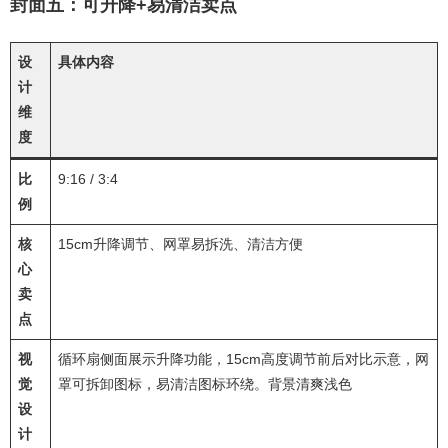
封面五：可升降+易清洁卖点
设
具体内容
计
维
度
比
9:16 / 3:4
例
核
15cm升降调节、网罩易拆洗、清洁方便
心
卖
点
视
循环扇侧面展示升降功能，15cm高度调节前后对比示意，网
觉
罩可拆卸图标，易清洁图标环绕。背景清爽浅色
设
计