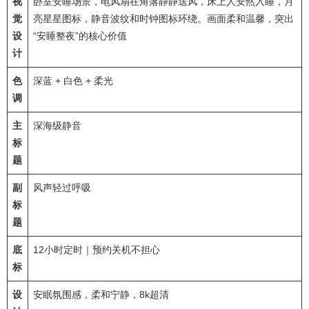
视
卧室安睡场景，电风扇在角落静静送风，床上人安然入睡，月
觉
亮星星图标，静音波纹和时钟图标环绕。画面柔和温馨，突出
设
“安睡整夜”的核心价值
计
色
深蓝 + 白色 + 柔光
调
主
深海级静音
标
题
副
风声轻过呼吸
标
题
底
12小时定时｜预约关机不担心
标
设
安眠氛围感，柔和宁静，8k超清