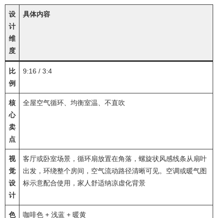
设
具体内容
计
维
度
比
9:16 / 3:4
例
核
全屋空气循环、均衡室温、不直吹
心
卖
点
视
客厅或卧室场景，循环扇放置在角落，螺旋状风感线条从扇叶
觉
出发，环绕整个房间，空气流动路径清晰可见。空调或暖气图
设
标示意配合使用，家人舒适纳凉虚化背景
计
色
咖啡色 + 浅蓝 + 暖黄