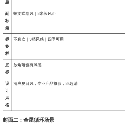
题
副
螺旋式卷风｜8米长风距
标
题
标
不直吹｜3档风感｜四季可用
签
栏
底
放角落也有风感
标
设
清爽夏日风，专业产品摄影，8k超清
计
风
格
封面二：全屋循环场景