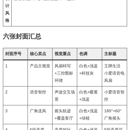
计
风
格
六张封面汇总
封面序号
核心卖点
视觉重点
色调
主标题
1
产品主视觉
风扇特写
白色+浅蓝
王牌生活
+三控图标
+科技灰
小爱语音电
环绕
风扇
2
语音智控
声波交互场
白色+暖黄
小爱语音智
景
+浅蓝
控
3
广角送风
摇头轨迹
白色+浅蓝
180°+60°
+覆盖客厅
+绿植
广角摇头
4
5段高度
高度对比
白色+浅蓝
5段高度可