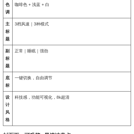
色
咖啡色 + 浅蓝 + 白
调
主
3档风速｜3种模式
标
题
副
正常｜睡眠｜强劲
标
题
底
一键切换，自由调节
标
设
科技感，功能可视化，8k超清
计
风
格