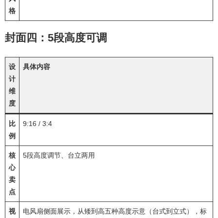
格
封面四：5段高度可调
设
具体内容
计
维
度
比
9:16 / 3:4
例
核
5段高度调节、台立两用
心
卖
点
视
电风扇侧面展示，从矮到高五种高度示意（台式到立式），标