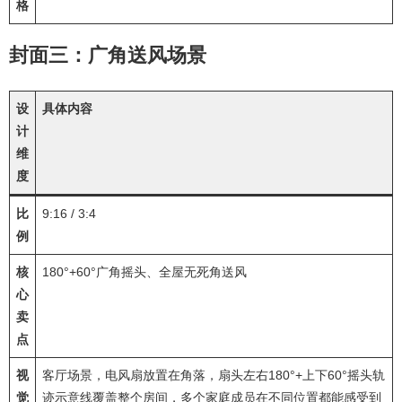
格
封面三：广角送风场景
设
具体内容
计
维
度
比
9:16 / 3:4
例
核
180°+60°广角摇头、全屋无死角送风
心
卖
点
视
客厅场景，电风扇放置在角落，扇头左右180°+上下60°摇头轨
觉
迹示意线覆盖整个房间，多个家庭成员在不同位置都能感受到