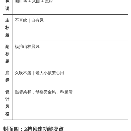
色
咖啡色 + 米白 + 浅粉
调
主
不直吹｜自有风
标
题
副
模拟山林晨风
标
题
底
久吹不痛｜老人小孩安心用
标
设
温馨柔和，母婴安全风，8k超清
计
风
格
封面四：3档风速功能卖点