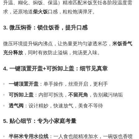
升温、糊化、焖饭、保温）精准匹配米饭烹饪各阶段温度需
求，还原地道
柴火饭
口感，粒粒饱满弹牙。
3. 微压焖香：锁住饭香，提升口感
微压环境提升锅内沸点，让热量更均匀渗透米芯，
米饭香气
充分释放
，同时有效防止溢锅，炖汤更入味。
4. 一键顶置开盖+可拆卸上盖：细节见真章
一键顶置开盖
：单手操作，丝滑开启，更利手
可拆卸上盖
：内部可拆洗，
不留死角
，告别藏污纳垢
透气阀
：设计精妙，快速放气，美食不等待
5. 贴心细节：专为小家庭考量
半杯米专用水位线
：一人食也能精准加水，一碗饭也香喷