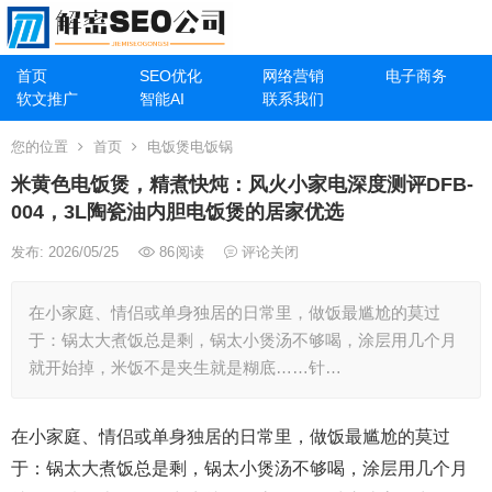
首页
SEO优化
网络营销
电子商务
软文推广
智能AI
联系我们
您的位置
首页
电饭煲电饭锅
米黄色电饭煲，精煮快炖：风火小家电深度测评DFB-
004，3L陶瓷油内胆电饭煲的居家优选
发布: 2026/05/25
86
阅读
评论关闭
在小家庭、情侣或单身独居的日常里，做饭最尴尬的莫过
于：锅太大煮饭总是剩，锅太小煲汤不够喝，涂层用几个月
就开始掉，米饭不是夹生就是糊底……针…
在小家庭、情侣或单身独居的日常里，做饭最尴尬的莫过
于：锅太大煮饭总是剩，锅太小煲汤不够喝，涂层用几个月