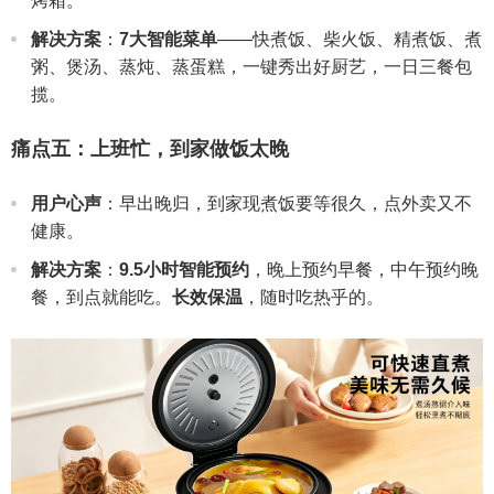
烤箱。
解决方案
：
7大智能菜单
——快煮饭、柴火饭、精煮饭、煮
粥、煲汤、蒸炖、蒸蛋糕，一键秀出好厨艺，一日三餐包
揽。
痛点五：上班忙，到家做饭太晚
用户心声
：早出晚归，到家现煮饭要等很久，点外卖又不
健康。
解决方案
：
9.5小时智能预约
，晚上预约早餐，中午预约晚
餐，到点就能吃。
长效保温
，随时吃热乎的。