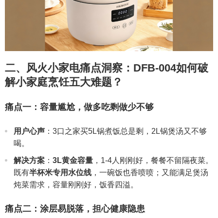
二、风火小家电痛点洞察：DFB-004如何破
解小家庭烹饪五大难题？
痛点一：容量尴尬，做多吃剩做少不够
用户心声
：3口之家买5L锅煮饭总是剩，2L锅煲汤又不够
喝。
解决方案
：
3L黄金容量
，1-4人刚刚好，餐餐不留隔夜菜。
既有
半杯米专用水位线
，一碗饭也香喷喷；又能满足煲汤
炖菜需求，容量刚刚好，饭香四溢。
痛点二：涂层易脱落，担心健康隐患