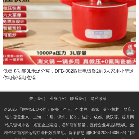
低糖多功能3L米汤分离，DFB-002微压电饭煲2到3人家用小型迷
你电饭锅电煮锅
关于我们
业务介绍
联系我们
隐私政策
© 2025
「解密SEO公司」
服务于个人、个体户、商家、企业机构、网店，
城市覆盖北京、上海、广州、深圳、长沙、杭州、成都、武汉等。提升网
站关键词排名，拓宽企业渠道，增加店铺销量，宣传企业与品牌形象。全
域全渠道内容运营打造长效流量池。备案信息-
湘ICP备2025140805号-1
|营