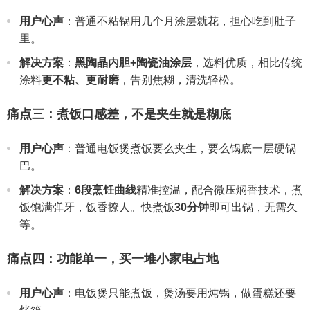
用户心声
：普通不粘锅用几个月涂层就花，担心吃到肚子
里。
解决方案
：
黑陶晶内胆+陶瓷油涂层
，选料优质，相比传统
涂料
更不粘、更耐磨
，告别焦糊，清洗轻松。
痛点三：煮饭口感差，不是夹生就是糊底
用户心声
：普通电饭煲煮饭要么夹生，要么锅底一层硬锅
巴。
解决方案
：
6段烹饪曲线
精准控温，配合微压焖香技术，煮
饭饱满弹牙，饭香撩人。快煮饭
30分钟
即可出锅，无需久
等。
痛点四：功能单一，买一堆小家电占地
用户心声
：电饭煲只能煮饭，煲汤要用炖锅，做蛋糕还要