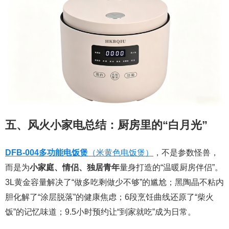
五、风火小家电总结：厨房里的“白月光”
DFB-004多功能电饭煲
（米黄色电饭煲）
，不是参数怪兽，
而是为
小家庭、情侣、独居青年
量身打造的“温暖厨房伴侣”。
3L黄金容量解决了“做多吃剩做少不够”的尴尬；黑陶晶不粘内
胆化解了“涂层脱落”的健康焦虑；6段烹饪曲线还原了“柴火
饭”的记忆味道；9.5小时预约让“到家就吃”成为日常。