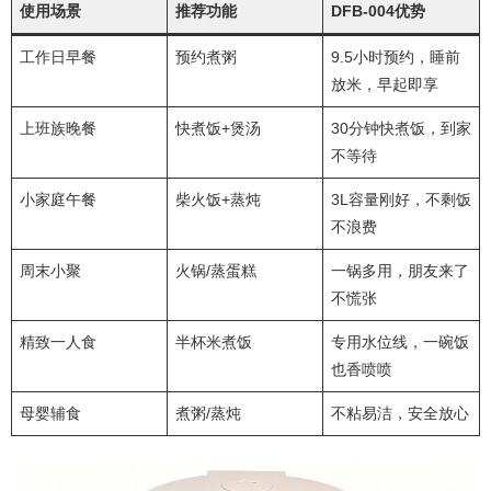
使用场景
推荐功能
DFB-004优势
工作日早餐
预约煮粥
9.5小时预约，睡前
放米，早起即享
上班族晚餐
快煮饭+煲汤
30分钟快煮饭，到家
不等待
小家庭午餐
柴火饭+蒸炖
3L容量刚好，不剩饭
不浪费
周末小聚
火锅/蒸蛋糕
一锅多用，朋友来了
不慌张
精致一人食
半杯米煮饭
专用水位线，一碗饭
也香喷喷
母婴辅食
煮粥/蒸炖
不粘易洁，安全放心