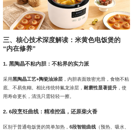
三、核心技术深度解读：米黄色电饭煲的
“内在修养”
1. 黑陶晶不粘内胆：不粘界的实力派
采用
黑陶晶工艺+陶瓷油涂层
，内胆表面致密光滑，食物不粘
底、不易焦糊。相比传统特氟龙涂层，
耐磨性显著提升
，使
用寿命更长，清洗只需轻轻一擦。
2. 6段烹饪曲线：精准控温，还原柴火香
区别于普通电饭煲的简单加热，
6段智能曲线
（预热、吸水、