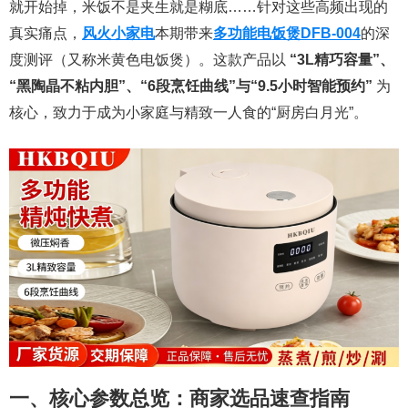
就开始掉，米饭不是夹生就是糊底……针对这些高频出现的
真实痛点，
风火小家电
本期带来
多功能电饭煲DFB-004
的深
度测评（又称米黄色电饭煲）。这款产品以
“3L精巧容量”、
“黑陶晶不粘内胆”、“6段烹饪曲线”与“9.5小时智能预约”
为
核心，致力于成为小家庭与精致一人食的“厨房白月光”。
一、核心参数总览：商家选品速查指南