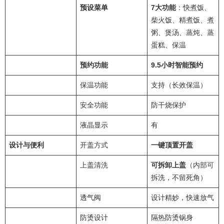
预设菜单
7大功能
：快煮饭、
柴火饭、精煮饭、煮
粥、煲汤、蒸炖、蒸
蛋糕、保温
预约功能
9.5小时智能预约
保温功能
支持（长效保温）
安全功能
防干烧保护
液晶显示
有
设计与便利
开盖方式
一键顶置开盖
上盖清洗
可拆卸上盖
（内部可
拆洗，不留死角）
透气阀
设计精妙，快速放气
防烫设计
隔热防烫锅身