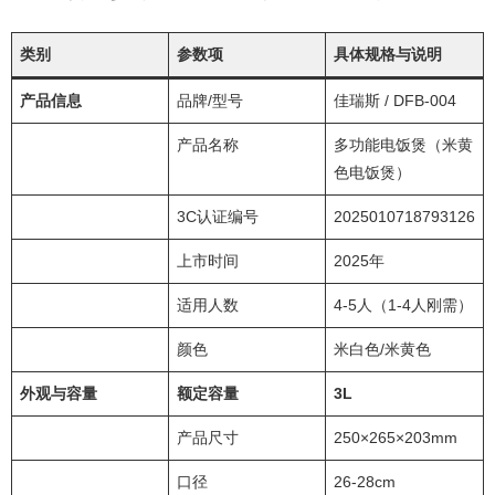
类别
参数项
具体规格与说明
产品信息
品牌/型号
佳瑞斯 / DFB-004
产品名称
多功能电饭煲（米黄
色电饭煲）
3C认证编号
2025010718793126
上市时间
2025年
适用人数
4-5人（1-4人刚需）
颜色
米白色/米黄色
外观与容量
额定容量
3L
产品尺寸
250×265×203mm
口径
26-28cm