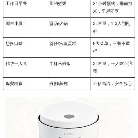
工作日早餐
预约煮粥
24小时预约，睡前放
米，早起即享
周末小聚
煲汤/火锅
3L容量，1-3人刚刚
好
想换口味
煲仔饭/蒸蛋糕
8大菜单，三餐不重
样
精致一人食
半杯米煮饭
3L容量，一人吃不浪
费
母婴辅食
煮粥/蒸炖
不粘易洁，安全放心