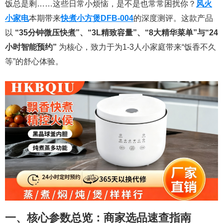
饭总是剩……这些日常小烦恼，是不是也常常困扰你？
风火
小家电
本期带来
快煮小方煲DFB-004
的深度测评。这款产品
以
“35分钟微压快煮”、“3L精致容量”、“8大精华菜单”与“24
小时智能预约”
为核心，致力于为1-3人小家庭带来“饭香不久
等”的舒心体验。
一、核心参数总览：商家选品速查指南