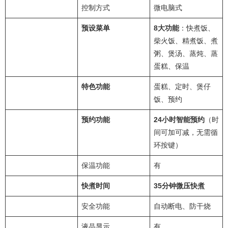
控制方式
微电脑式
预设菜单
8大功能
：快煮饭、
柴火饭、精煮饭、煮
粥、煲汤、蒸炖、蒸
蛋糕、保温
特色功能
蛋糕、定时、煲仔
饭、预约
预约功能
24小时智能预约
（时
间可加可减，无需循
环按键）
保温功能
有
快煮时间
35分钟微压快煮
安全功能
自动断电、防干烧
液晶显示
有