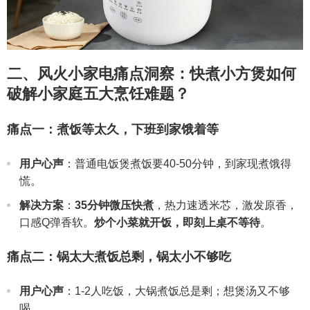
二、风火小家电痛点洞察：快煮小方煲如何
破解小家庭五大烹饪难题？
痛点一：煮饭等太久，下班到家饿着等
用户心声
：普通电饭煲煮饭要40-50分钟，到家现煮饿得
慌。
解决方案
：
35分钟微压快煮
，热力速透米芯，激发原香，
口感Q弹香软。
炒个小菜就开饭，即刻上桌不等待
。
痛点二：锅太大煮饭总剩，锅太小不够吃
用户心声
：1-2人吃饭，大锅煮饭总是剩；想煲汤又不够
喝。