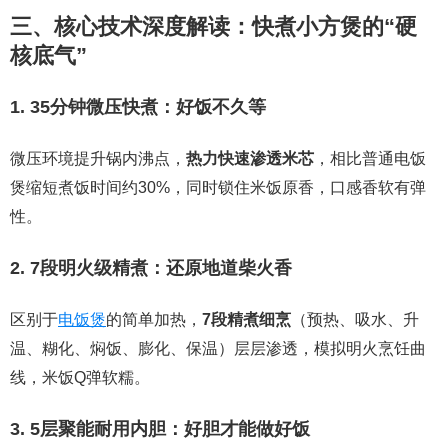
三、核心技术深度解读：快煮小方煲的“硬
核底气”
1. 35分钟微压快煮：好饭不久等
微压环境提升锅内沸点，
热力快速渗透米芯
，相比普通电饭
煲缩短煮饭时间约30%，同时锁住米饭原香，口感香软有弹
性。
2. 7段明火级精煮：还原地道柴火香
区别于
电饭煲
的简单加热，
7段精煮细烹
（预热、吸水、升
温、糊化、焖饭、膨化、保温）层层渗透，模拟明火烹饪曲
线，米饭Q弹软糯。
3. 5层聚能耐用内胆：好胆才能做好饭