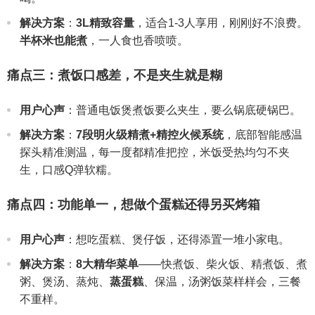
解决方案
：
3L精致容量
，适合1-3人享用，刚刚好不浪费。
半杯米也能煮
，一人食也香喷喷。
痛点三：煮饭口感差，不是夹生就是糊
用户心声
：普通电饭煲煮饭要么夹生，要么锅底硬锅巴。
解决方案
：
7段明火级精煮+精控火候系统
，底部智能感温
探头精准测温，每一度都精准把控，米饭受热均匀不夹
生，口感Q弹软糯。
痛点四：功能单一，想做个蛋糕还得另买烤箱
用户心声
：想吃蛋糕、煲仔饭，还得添置一堆小家电。
解决方案
：
8大精华菜单
——快煮饭、柴火饭、精煮饭、煮
粥、煲汤、蒸炖、
蒸蛋糕
、保温，汤粥饭菜样样会，三餐
不重样。