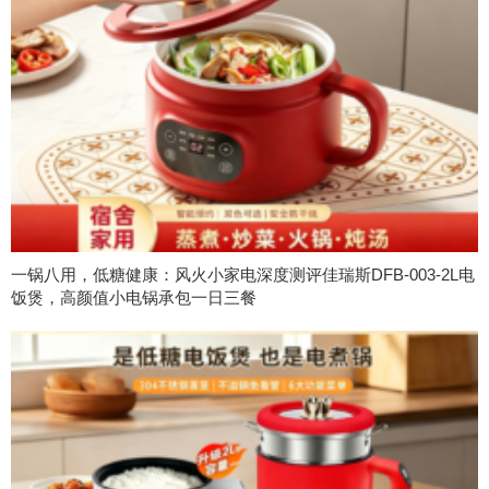
一锅八用，低糖健康：风火小家电深度测评佳瑞斯DFB-003-2L电
饭煲，高颜值小电锅承包一日三餐