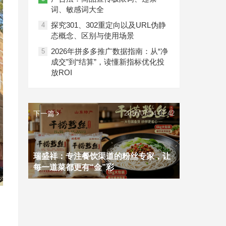
词、敏感词大全
探究301、302重定向以及URL伪静
4
态概念、区别与使用场景
2026年拼多多推广数据指南：从“净
5
成交”到“结算”，读懂新指标优化投
放ROI
下一篇
2026/07/04 07:42
瑞盛祥：专注餐饮渠道的粉丝专家，让
每一道菜都更有“金”彩