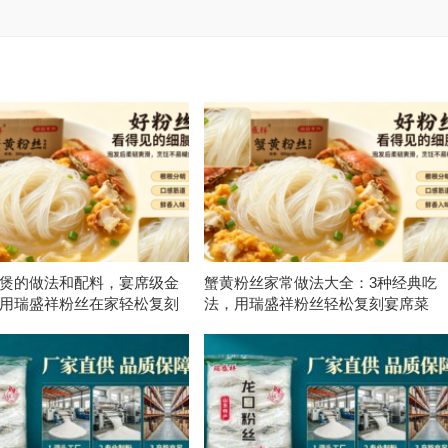
煲的做法和配料，宴席级金
蟹黄粉丝家常做法大全：3种经典吃
用瑞盛祥粉丝在家轻松复刻
法，用瑞盛祥粉丝轻松复刻宴席菜