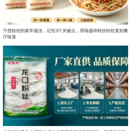
干捞粉丝的家常做法，记住3个关键点，用瑞盛祥粉丝轻松复刻餐
厅味道