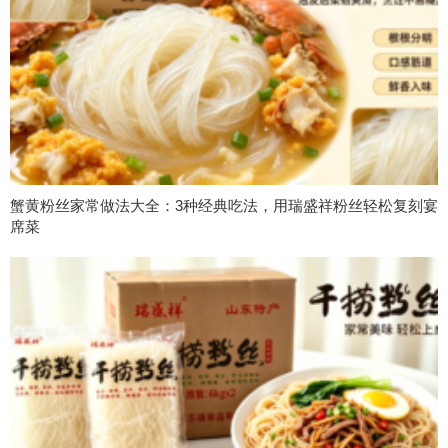
蟹黄粉丝家常做法大全：3种经典吃法，用瑞盛祥粉丝轻松复刻宴
席菜