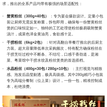
求，推出的全系产品均带有极强的场景适配性：
蟹黄粉丝（300g×40包）
：专为宴会爆款设计。定量小包
装让厨师无需反复称重，拆包即用，确保每一份蟹黄粉丝
煲的口味恒定如一。独特的工艺处理使粉丝极易吸附蟹黄
汤汁，成菜色泽金黄油亮，食欲感十足。
干捞粉丝（6kg×2包）
：针对高翻台率餐厅推出的后厨主
力装。超大容量降低单次采购频次，特有配方确保粉丝在
干捞烹饪过程中不断条、不结坨，口感干香劲道，是湘
菜、粤菜馆中干捞水饺及粉丝煲类的首选搭档。
水晶粉丝（400g×30包 / 280g×10包）
：主打视觉与精致
感。泡发后晶莹剔透，极具高级感。其中280g精巧小包装
专为高端分餐制（位上菜）设计，一份一包，精准控制成
本，杜绝浪费。