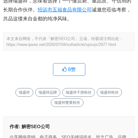
选择瑞盛祥，意味着选择了一个懂后厨、重品质、守信用的
长期合作伙伴。
招远市五福食品有限公司
诚邀您莅临考察，
共品这缕来自金都的纯净风味。
本文来自网络，不代表「解密SEO公司」立场，转载请注明出处：
https://www.ipseo.net/2026/07/04/softarticle/spsxjs/2977.html
8
赞
瑞盛祥
瑞盛祥品牌
瑞盛祥干捞粉丝
瑞盛祥粉丝
瑞盛祥蟹黄粉丝
作者:
解密SEO公司
分享网络营销，电子商务，SEO关键词排名，软文广告，品牌