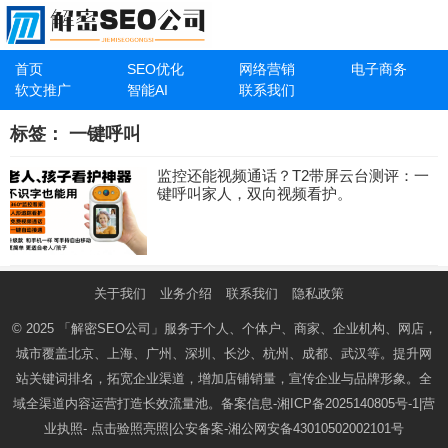
首页
SEO优化
网络营销
电子商务
软文推广
智能AI
联系我们
标签：
一键呼叫
监控还能视频通话？T2带屏云台测评：一
键呼叫家人，双向视频看护。
关于我们
业务介绍
联系我们
隐私政策
© 2025
「解密SEO公司」
服务于个人、个体户、商家、企业机构、网店，
城市覆盖北京、上海、广州、深圳、长沙、杭州、成都、武汉等。提升网
站关键词排名，拓宽企业渠道，增加店铺销量，宣传企业与品牌形象。全
域全渠道内容运营打造长效流量池。备案信息-
湘ICP备2025140805号-1
|营
业执照-
点击验照亮照
|公安备案-
湘公网安备43010502002101号