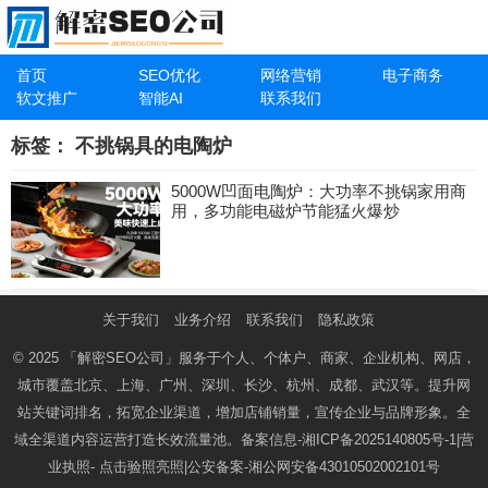
首页
SEO优化
网络营销
电子商务
软文推广
智能AI
联系我们
标签：
不挑锅具的电陶炉
5000W凹面电陶炉：大功率不挑锅家用商
用，多功能电磁炉节能猛火爆炒
关于我们
业务介绍
联系我们
隐私政策
© 2025
「解密SEO公司」
服务于个人、个体户、商家、企业机构、网店，
城市覆盖北京、上海、广州、深圳、长沙、杭州、成都、武汉等。提升网
站关键词排名，拓宽企业渠道，增加店铺销量，宣传企业与品牌形象。全
域全渠道内容运营打造长效流量池。备案信息-
湘ICP备2025140805号-1
|营
业执照-
点击验照亮照
|公安备案-
湘公网安备43010502002101号