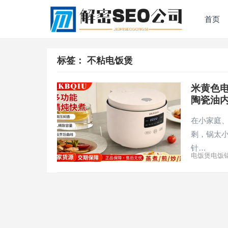
首页
标签：
不粘电饭煲
米黄色电
陶瓷油
在小家庭
剩，锅太
针…
电饭煲电饭