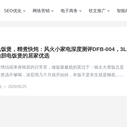
SEO优化
网络营销
电子商务
软文推广
智能A
饭煲，精煮快炖：风火小家电深度测评DFB-004，3L
内胆电饭煲的居家优选
、情侣或单身独居的日常里，做饭最尴尬的莫过于：锅太大煮饭总是
小煲汤不够喝，涂层用几个月就开始掉，米饭不是夹生就是糊底……
•
锅
2026/05/25