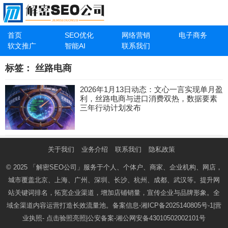
首页
SEO优化
网络营销
电子商务
软文推广
智能AI
联系我们
标签：
丝路电商
2026年1月13日动态：文心一言实现单月盈
利，丝路电商与进口消费双热，数据要素
三年行动计划发布
关于我们
业务介绍
联系我们
隐私政策
© 2025
「解密SEO公司」
服务于个人、个体户、商家、企业机构、网店，
城市覆盖北京、上海、广州、深圳、长沙、杭州、成都、武汉等。提升网
站关键词排名，拓宽企业渠道，增加店铺销量，宣传企业与品牌形象。全
域全渠道内容运营打造长效流量池。备案信息-
湘ICP备2025140805号-1
|营
业执照-
点击验照亮照
|公安备案-
湘公网安备43010502002101号