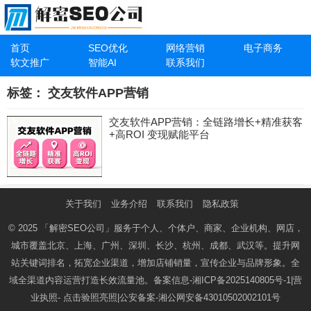
首页
SEO优化
网络营销
电子商务
软文推广
智能AI
联系我们
标签：
交友软件APP营销
交友软件APP营销：全链路增长+精准获客
+高ROI 变现赋能平台
关于我们
业务介绍
联系我们
隐私政策
© 2025
「解密SEO公司」
服务于个人、个体户、商家、企业机构、网店，
城市覆盖北京、上海、广州、深圳、长沙、杭州、成都、武汉等。提升网
站关键词排名，拓宽企业渠道，增加店铺销量，宣传企业与品牌形象。全
域全渠道内容运营打造长效流量池。备案信息-
湘ICP备2025140805号-1
|营
业执照-
点击验照亮照
|公安备案-
湘公网安备43010502002101号