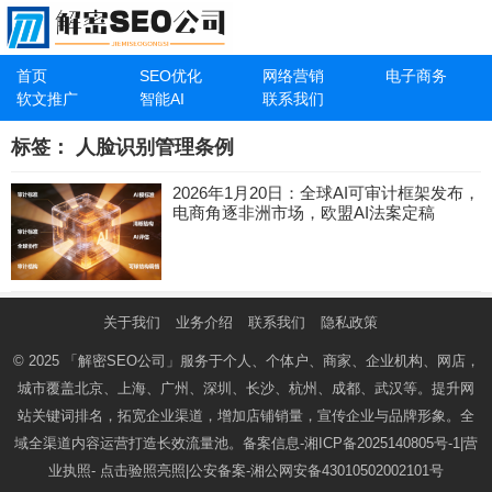
首页
SEO优化
网络营销
电子商务
软文推广
智能AI
联系我们
标签：
人脸识别管理条例
2026年1月20日：全球AI可审计框架发布，
电商角逐非洲市场，欧盟AI法案定稿
关于我们
业务介绍
联系我们
隐私政策
© 2025
「解密SEO公司」
服务于个人、个体户、商家、企业机构、网店，
城市覆盖北京、上海、广州、深圳、长沙、杭州、成都、武汉等。提升网
站关键词排名，拓宽企业渠道，增加店铺销量，宣传企业与品牌形象。全
域全渠道内容运营打造长效流量池。备案信息-
湘ICP备2025140805号-1
|营
业执照-
点击验照亮照
|公安备案-
湘公网安备43010502002101号