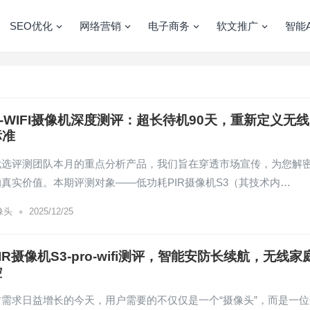
SEO优化
网络营销
电子商务
软文推广
智能A
RO-WIFI摄像机深度测评：超长待机90天，重新定义无线
标准
优选评测团队本月的重点分析产品，我们旨在穿透市场宣传，为您解
真实价值。本期评测对象——低功耗PIR摄像机S3（其技术内…
•
像头
2025/12/25
IR摄像机S3-pro-wifi测评，智能安防长续航，无线家
控
需求日益增长的今天，用户需要的不仅仅是一个“摄像头”，而是一位