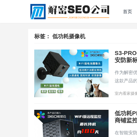
首页
标签：
低功耗摄像机
S3-P
安防新
作为解密
这款产品的
室内看家摄
低功耗P
商铺监
在智能安防