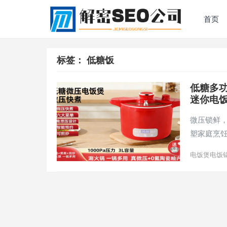
首页
标签：
低糖饭
低糖多功
迷你电
微压锁鲜
塑家庭烹
电饭煲电饭