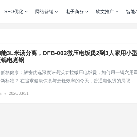
SEO优化
网络营销
电子商务
软文推广
智能A
能3L米汤分离，DFB-002微压电饭煲2到3人家用小
饭锅电煮锅
，低糖健康：解密优选深度评测沃泰拉微压电饭煲，如何用一锅六用
饪新标准？ 在追求健康饮食与烹饪效率的今天，普通电饭煲的局限…
•
锅
2026/03/31