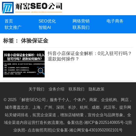
首页
SEO优化
网络营销
电子商务
软文推广
智能AI
联系我们
标签：
体验保证金
抖音小店保证金全解析：0元入驻可行吗？
退款如何操作？
关于我们
业务介绍
联系我们
隐私政策
© 2025
「解密SEO公司」
服务于个人、个体户、商家、企业机构、网店，
城市覆盖北京、上海、广州、深圳、长沙、杭州、成都、武汉等。提升网
站关键词排名，拓宽企业渠道，增加店铺销量，宣传企业与品牌形象。全
域全渠道内容运营打造长效流量池。备案信息-
湘ICP备2025140805号-1
|营
业执照-
点击验照亮照
|公安备案-
湘公网安备43010502002101号