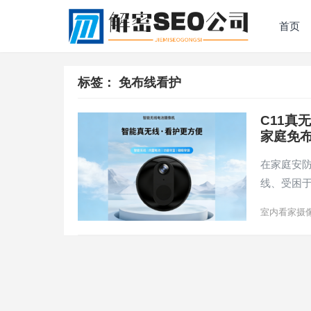
首页
标签：
免布线看护
C11真
家庭免
在家庭安
线、受困于
室内看家摄