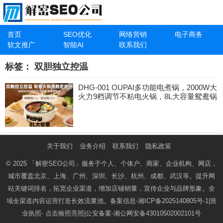
首页
SEO优化
网络营销
电子商务
软文推广
智能AI
联系我们
标签：
双胆独立控温
DHG-001 OUPAI多功能电煮锅，2000W大
火力9档调节不粘电火锅，8L大容量鸳鸯锅
关于我们
业务介绍
联系我们
隐私政策
© 2025
「解密SEO公司」
服务于个人、个体户、商家、企业机构、网店，
城市覆盖北京、上海、广州、深圳、长沙、杭州、成都、武汉等。提升网
站关键词排名，拓宽企业渠道，增加店铺销量，宣传企业与品牌形象。全
域全渠道内容运营打造长效流量池。备案信息-
湘ICP备2025140805号-1
|营
业执照-
点击验照亮照
|公安备案-
湘公网安备43010502002101号