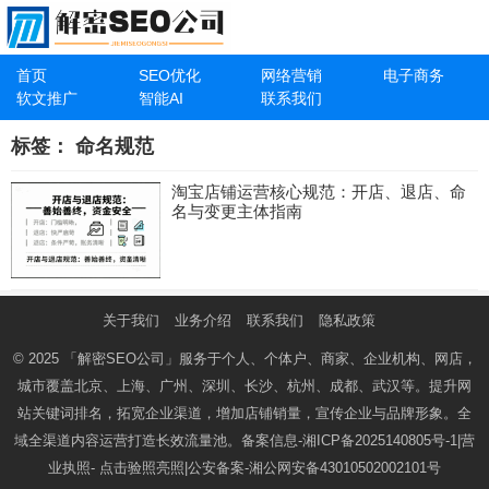
首页
SEO优化
网络营销
电子商务
软文推广
智能AI
联系我们
标签：
命名规范
淘宝店铺运营核心规范：开店、退店、命
名与变更主体指南
关于我们
业务介绍
联系我们
隐私政策
© 2025
「解密SEO公司」
服务于个人、个体户、商家、企业机构、网店，
城市覆盖北京、上海、广州、深圳、长沙、杭州、成都、武汉等。提升网
站关键词排名，拓宽企业渠道，增加店铺销量，宣传企业与品牌形象。全
域全渠道内容运营打造长效流量池。备案信息-
湘ICP备2025140805号-1
|营
业执照-
点击验照亮照
|公安备案-
湘公网安备43010502002101号