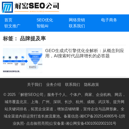
首页
SEO优化
网络营销
电子商务
软文推广
智能AI
联系我们
标签：
品牌提及率
GEO生成式引擎优化全解析：从概念到应
用，AI搜索时代品牌增长的必答题
关于我们
业务介绍
联系我们
隐私政策
© 2025
「解密SEO公司」
服务于个人、个体户、商家、企业机构、网店，
城市覆盖北京、上海、广州、深圳、长沙、杭州、成都、武汉等。提升网
站关键词排名，拓宽企业渠道，增加店铺销量，宣传企业与品牌形象。全
域全渠道内容运营打造长效流量池。备案信息-
湘ICP备2025140805号-1
|营
业执照-
点击验照亮照
|公安备案-
湘公网安备43010502002101号