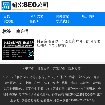
首页
SEO优化
网络营销
电子商务
软文推广
智能AI
联系我们
标签：
商户号
抖店店铺名称，什么是商户号，如何修改
店铺类型与店铺转让
关于我们
业务介绍
联系我们
隐私政策
© 2025
「解密SEO公司」
服务于个人、个体户、商家、企业机构、网店，
城市覆盖北京、上海、广州、深圳、长沙、杭州、成都、武汉等。提升网
站关键词排名，拓宽企业渠道，增加店铺销量，宣传企业与品牌形象。全
域全渠道内容运营打造长效流量池。备案信息-
湘ICP备2025140805号-1
|营
业执照-
点击验照亮照
|公安备案-
湘公网安备43010502002101号