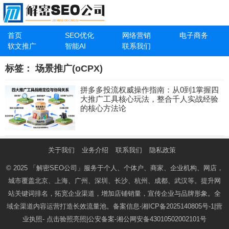
首页
SEO优化
网络营销
电子商务
软文推广
智能AI
联系我们
标签：
场景推广(oCPX)
拼多多投流权威操作指南：从0到1掌握四
大推广工具核心玩法，整合千人实战经验
的核心方法论
关于我们
业务介绍
联系我们
隐私政策
© 2025
「解密SEO公司」
服务于个人、个体户、商家、企业机构、网店，
城市覆盖北京、上海、广州、深圳、长沙、杭州、成都、武汉等。提升网
站关键词排名，拓宽企业渠道，增加店铺销量，宣传企业与品牌形象。全
域全渠道内容运营打造长效流量池。备案信息-
湘ICP备2025140805号-1
|营
业执照-
点击验照亮照
|公安备案-
湘公网安备43010502002101号