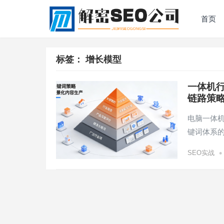
首页
标签：
增长模型
一体机
链路策
电脑一体
键词体系的
•
SEO实战