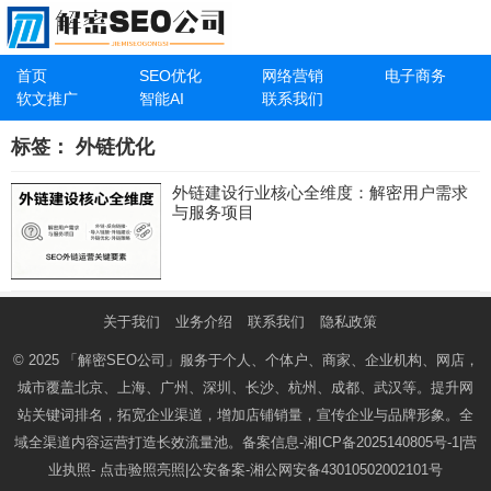
首页
SEO优化
网络营销
电子商务
软文推广
智能AI
联系我们
标签：
外链优化
外链建设行业核心全维度：解密用户需求
与服务项目
关于我们
业务介绍
联系我们
隐私政策
© 2025
「解密SEO公司」
服务于个人、个体户、商家、企业机构、网店，
城市覆盖北京、上海、广州、深圳、长沙、杭州、成都、武汉等。提升网
站关键词排名，拓宽企业渠道，增加店铺销量，宣传企业与品牌形象。全
域全渠道内容运营打造长效流量池。备案信息-
湘ICP备2025140805号-1
|营
业执照-
点击验照亮照
|公安备案-
湘公网安备43010502002101号