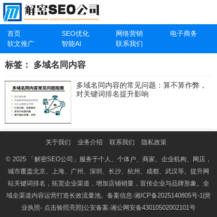
首页
SEO优化
网络营销
电子商务
软文推广
智能AI
联系我们
标签：
多域名同内容
多域名同内容的常见问题：算不算作弊，
对关键词排名提升影响
关于我们
业务介绍
联系我们
隐私政策
© 2025
「解密SEO公司」
服务于个人、个体户、商家、企业机构、网店，
城市覆盖北京、上海、广州、深圳、长沙、杭州、成都、武汉等。提升网
站关键词排名，拓宽企业渠道，增加店铺销量，宣传企业与品牌形象。全
域全渠道内容运营打造长效流量池。备案信息-
湘ICP备2025140805号-1
|营
业执照-
点击验照亮照
|公安备案-
湘公网安备43010502002101号