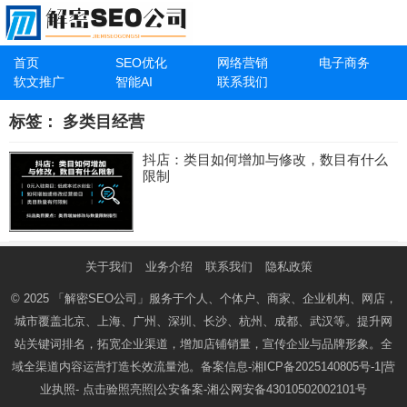
首页
SEO优化
网络营销
电子商务
软文推广
智能AI
联系我们
标签：
多类目经营
抖店：类目如何增加与修改，数目有什么
限制
关于我们
业务介绍
联系我们
隐私政策
© 2025
「解密SEO公司」
服务于个人、个体户、商家、企业机构、网店，
城市覆盖北京、上海、广州、深圳、长沙、杭州、成都、武汉等。提升网
站关键词排名，拓宽企业渠道，增加店铺销量，宣传企业与品牌形象。全
域全渠道内容运营打造长效流量池。备案信息-
湘ICP备2025140805号-1
|营
业执照-
点击验照亮照
|公安备案-
湘公网安备43010502002101号