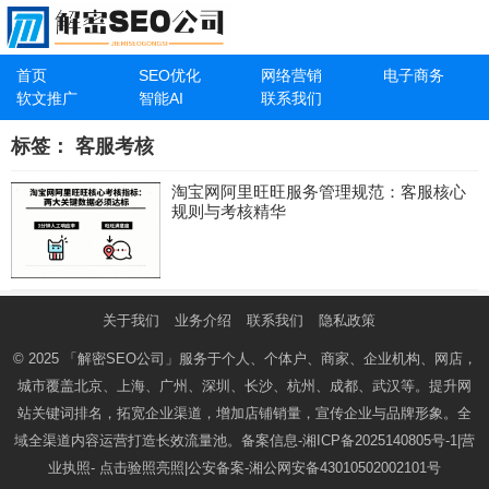
首页
SEO优化
网络营销
电子商务
软文推广
智能AI
联系我们
标签：
客服考核
淘宝网阿里旺旺服务管理规范：客服核心
规则与考核精华
关于我们
业务介绍
联系我们
隐私政策
© 2025
「解密SEO公司」
服务于个人、个体户、商家、企业机构、网店，
城市覆盖北京、上海、广州、深圳、长沙、杭州、成都、武汉等。提升网
站关键词排名，拓宽企业渠道，增加店铺销量，宣传企业与品牌形象。全
域全渠道内容运营打造长效流量池。备案信息-
湘ICP备2025140805号-1
|营
业执照-
点击验照亮照
|公安备案-
湘公网安备43010502002101号