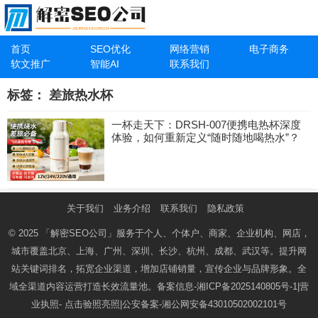
首页
SEO优化
网络营销
电子商务
软文推广
智能AI
联系我们
标签：
差旅热水杯
一杯走天下：DRSH-007便携电热杯深度
体验，如何重新定义“随时随地喝热水”？
关于我们
业务介绍
联系我们
隐私政策
© 2025
「解密SEO公司」
服务于个人、个体户、商家、企业机构、网店，
城市覆盖北京、上海、广州、深圳、长沙、杭州、成都、武汉等。提升网
站关键词排名，拓宽企业渠道，增加店铺销量，宣传企业与品牌形象。全
域全渠道内容运营打造长效流量池。备案信息-
湘ICP备2025140805号-1
|营
业执照-
点击验照亮照
|公安备案-
湘公网安备43010502002101号