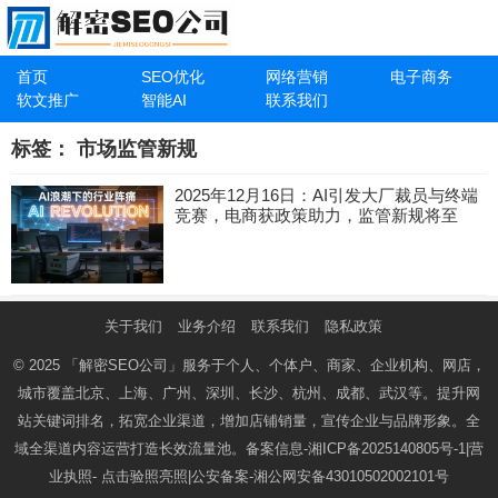
首页
SEO优化
网络营销
电子商务
软文推广
智能AI
联系我们
标签：
市场监管新规
2025年12月16日：AI引发大厂裁员与终端
竞赛，电商获政策助力，监管新规将至
关于我们
业务介绍
联系我们
隐私政策
© 2025
「解密SEO公司」
服务于个人、个体户、商家、企业机构、网店，
城市覆盖北京、上海、广州、深圳、长沙、杭州、成都、武汉等。提升网
站关键词排名，拓宽企业渠道，增加店铺销量，宣传企业与品牌形象。全
域全渠道内容运营打造长效流量池。备案信息-
湘ICP备2025140805号-1
|营
业执照-
点击验照亮照
|公安备案-
湘公网安备43010502002101号