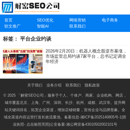
首页
SEO优化
网络营销
电子商务
软文推广
智能AI
联系我们
标签：
平台企业约谈
2026年2月20日：机器人概念股逆市暴涨，
市场监管总局约谈7家平台，总书记定调全
年经济
关于我们
业务介绍
联系我们
隐私政策
© 2025
「解密SEO公司」
服务于个人、个体户、商家、企业机构、网店，
城市覆盖北京、上海、广州、深圳、长沙、杭州、成都、武汉等。提升网
站关键词排名，拓宽企业渠道，增加店铺销量，宣传企业与品牌形象。全
域全渠道内容运营打造长效流量池。备案信息-
湘ICP备2025140805号-1
|营
业执照-
点击验照亮照
|公安备案-
湘公网安备43010502002101号