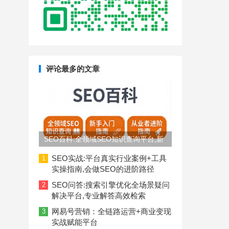
评论最多的文章
SEO百科:全领域SEO知识查询平台,新
手入门到从业者进阶指南
SEO实战:平台真实行业案例+工具
1
实操指南,会做SEO的进阶路径
SEO问答:搜索引擎优化全场景疑问
2
解决平台,专业解答高效检索
网易号营销：全链路运营+商业变现
3
实战赋能平台