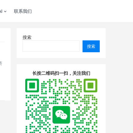
I
联系我们
搜索
搜索
济
长按二维码扫一扫，关注我们