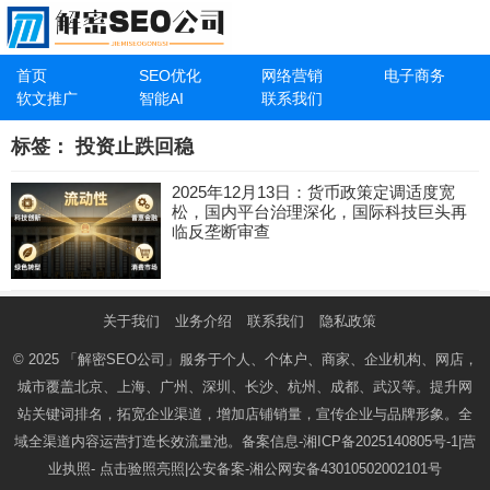
首页
SEO优化
网络营销
电子商务
软文推广
智能AI
联系我们
标签：
投资止跌回稳
2025年12月13日：货币政策定调适度宽
松，国内平台治理深化，国际科技巨头再
临反垄断审查
关于我们
业务介绍
联系我们
隐私政策
© 2025
「解密SEO公司」
服务于个人、个体户、商家、企业机构、网店，
城市覆盖北京、上海、广州、深圳、长沙、杭州、成都、武汉等。提升网
站关键词排名，拓宽企业渠道，增加店铺销量，宣传企业与品牌形象。全
域全渠道内容运营打造长效流量池。备案信息-
湘ICP备2025140805号-1
|营
业执照-
点击验照亮照
|公安备案-
湘公网安备43010502002101号