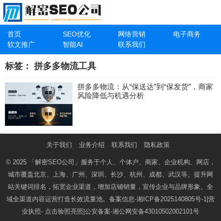
首页
SEO优化
网络营销
电子商务
软文推广
智能AI
联系我们
标签：
拼多多物流工具
拼多多物流：从“保送达”到“保发货”，商家
风险降低与机遇分析
关于我们
业务介绍
联系我们
隐私政策
© 2025
「解密SEO公司」
服务于个人、个体户、商家、企业机构、网店，
城市覆盖北京、上海、广州、深圳、长沙、杭州、成都、武汉等。提升网
站关键词排名，拓宽企业渠道，增加店铺销量，宣传企业与品牌形象。全
域全渠道内容运营打造长效流量池。备案信息-
湘ICP备2025140805号-1
|营
业执照-
点击验照亮照
|公安备案-
湘公网安备43010502002101号